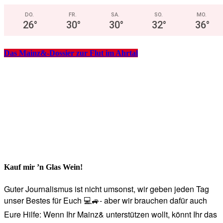
DO.
FR.
SA.
SO.
MO.
26
°
30
°
30
°
32
°
36
°
Das Mainz&-Dossier zur Flut im Ahrtal
Kauf mir ’n Glas Wein!
Guter Journalismus ist nicht umsonst, wir geben jeden Tag
unser Bestes für Euch 💻🚙- aber wir brauchen dafür auch
Eure Hilfe: Wenn Ihr Mainz& unterstützen wollt, könnt Ihr das