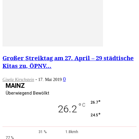
Großer Streiktag am 27. April – 29 städtische
Kitas zu, ÖPNV...
-
0
Gisela Kirschstein
17. Mai 2019
MAINZ
Überwiegend Bewölkt
°
26.7
°
C
26.2
°
24.5
31 %
1.8kmh
77 %