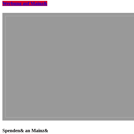
Werbung auf Mainz&
Spenden& an Mainz&