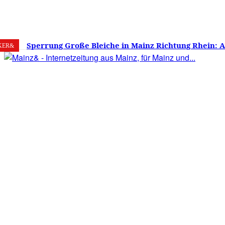
8. August 2026
Mainz
C
32.2
Sperrung Große Bleiche in Mainz Richtung Rhein: 
KER&
verwirrt, Mainzer stinksauer – Haben die Mainzer 
gestimmt?