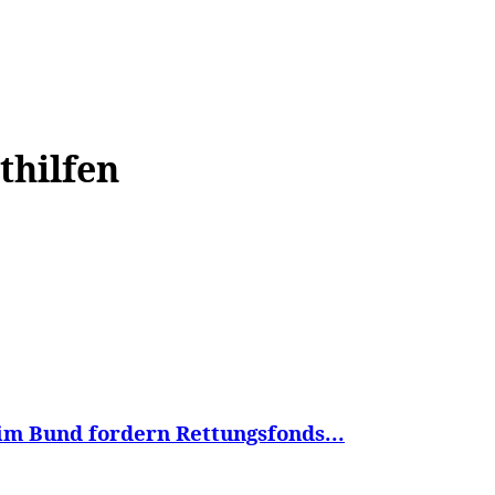
WISSEN&
VERKEHR&
FLUT AHRTAL&
NA
thilfen
im Bund fordern Rettungsfonds...