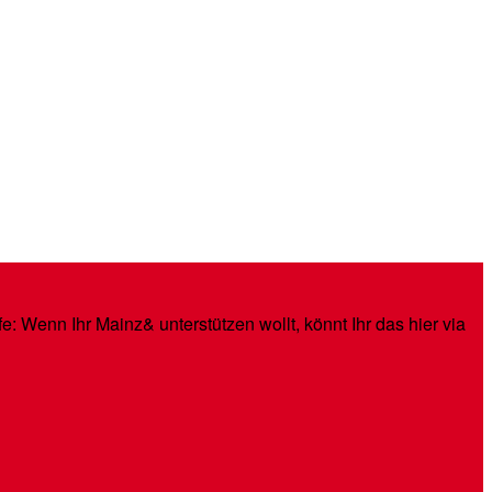
: Wenn Ihr Mainz& unterstützen wollt, könnt Ihr das hier via