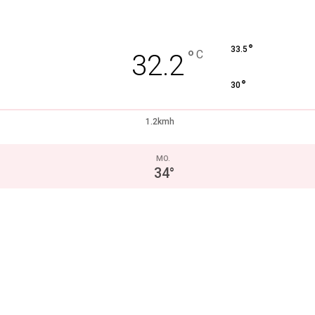
°
33.5
°
C
32.2
°
30
1.2kmh
MO.
34
°