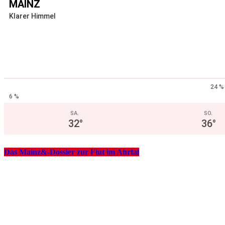
MAINZ
Klarer Himmel
24 %
6 %
SA.
SO.
32
°
36
°
Das Mainz&-Dossier zur Flut im Ahrtal