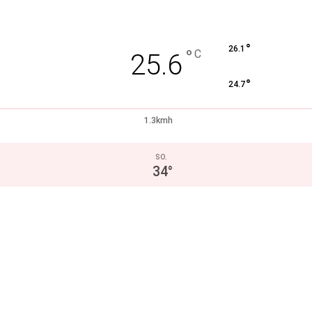
°
26.1
°
C
25.6
°
24.7
1.3kmh
SO.
34
°