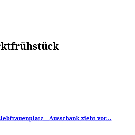
WISSEN&
VERKEHR&
FLUT AHRTAL&
NA
rktfrühstück
ebfrauenplatz – Ausschank zieht vor...