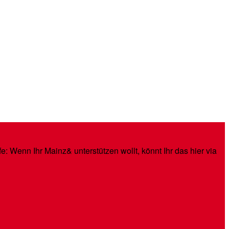
: Wenn Ihr Mainz& unterstützen wollt, könnt Ihr das hier via