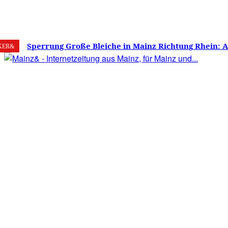
7. August 2026
Mainz
C
25.6
Sperrung Große Bleiche in Mainz Richtung Rhein: 
KER&
verwirrt, Mainzer stinksauer – Haben die Mainzer 
gestimmt?