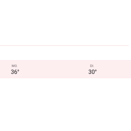
MO.
DI.
36
°
30
°