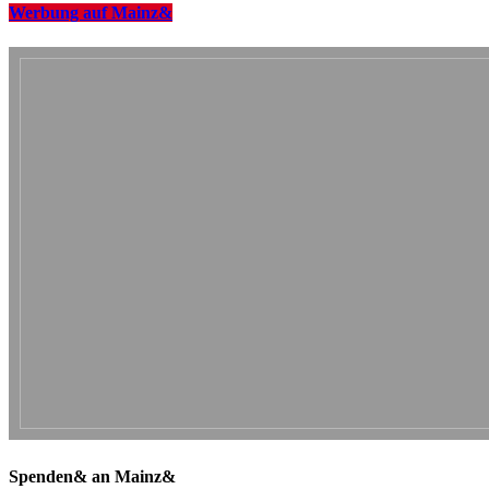
Werbung auf Mainz&
Spenden& an Mainz&