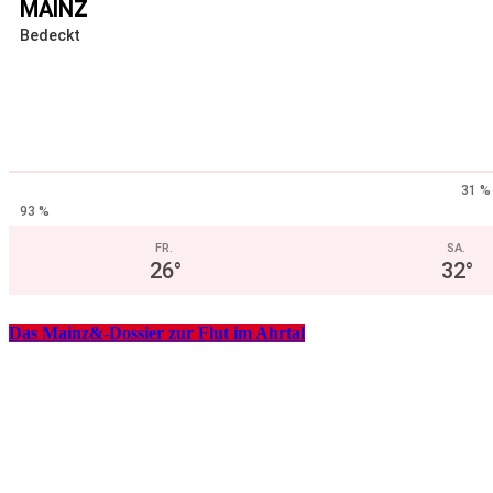
MAINZ
Bedeckt
31 %
93 %
FR.
SA.
26
°
32
°
Das Mainz&-Dossier zur Flut im Ahrtal