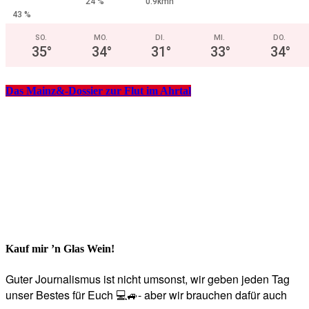
24 %
0.9kmh
43 %
SO.
MO.
DI.
MI.
DO.
35
°
34
°
31
°
33
°
34
°
Das Mainz&-Dossier zur Flut im Ahrtal
Kauf mir ’n Glas Wein!
Guter Journalismus ist nicht umsonst, wir geben jeden Tag
unser Bestes für Euch 💻🚙- aber wir brauchen dafür auch