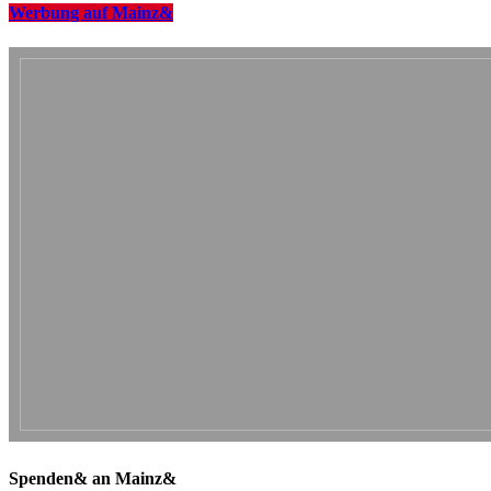
Werbung auf Mainz&
Spenden& an Mainz&