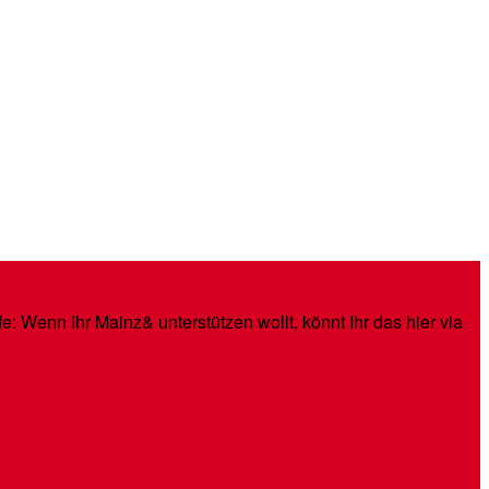
: Wenn Ihr Mainz& unterstützen wollt, könnt Ihr das hier via