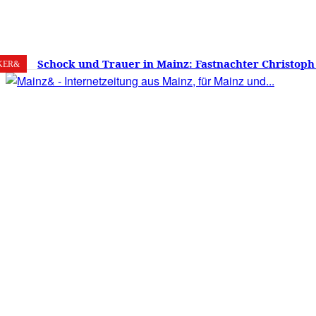
6. August 2026
Mainz
C
26.2
Schock und Trauer in Mainz: Fastnachter Christoph
KER&
60 Jahren gestorben – Was ist die Fastnacht ohne…?