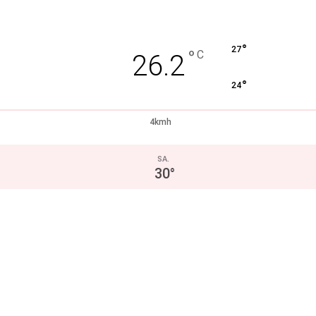
°
27
°
C
26.2
°
24
4kmh
SA.
30
°