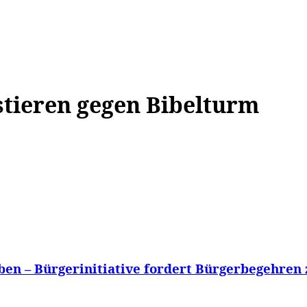
WISSEN&
VERKEHR&
FLUT AHRTAL&
NA
stieren gegen Bibelturm
eben – Bürgerinitiative fordert Bürgerbegehre