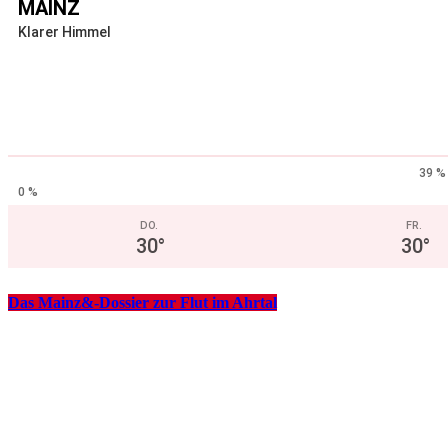
MAINZ
Klarer Himmel
39 %
0 %
DO.
FR.
30
°
30
°
Das Mainz&-Dossier zur Flut im Ahrtal