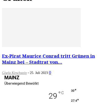
Ex-Pirat Maurice Conrad tritt Grünen in
Mainz bei – Stadtrat von...
-
0
Gisela Kirschstein
25. Juli 2023
MAINZ
Überwiegend Bewölkt
°
30
°
C
29
°
27.4