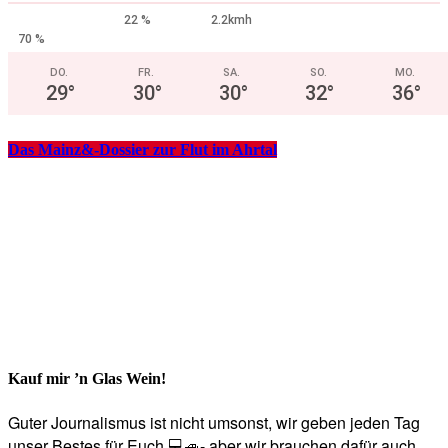
22 %
2.2kmh
70 %
DO.
FR.
SA.
SO.
MO.
29
°
30
°
30
°
32
°
36
°
Das Mainz&-Dossier zur Flut im Ahrtal
Kauf mir ’n Glas Wein!
Guter Journalismus ist nicht umsonst, wir geben jeden Tag
unser Bestes für Euch 💻🚙- aber wir brauchen dafür auch