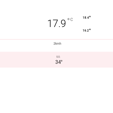
°
18.4
°
C
17.9
°
16.2
2kmh
SO.
34
°