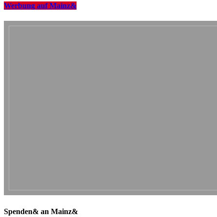
Werbung auf Mainz&
Spenden& an Mainz&