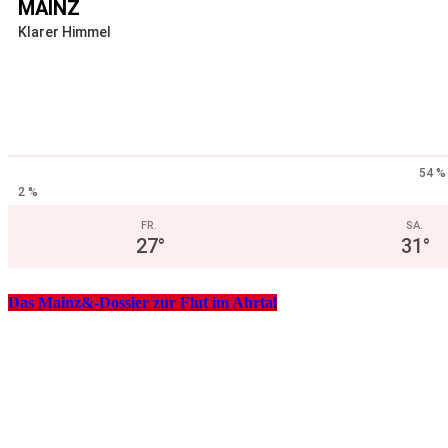
MAINZ
Klarer Himmel
54 %
2 %
FR.
SA.
27
°
31
°
Das Mainz&-Dossier zur Flut im Ahrtal