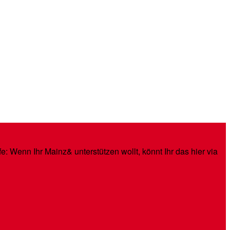
: Wenn Ihr Mainz& unterstützen wollt, könnt Ihr das hier via