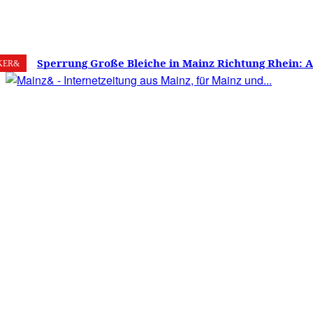
7. August 2026
Mainz
C
17.9
Sperrung Große Bleiche in Mainz Richtung Rhein: 
KER&
verwirrt, Mainzer stinksauer – Haben die Mainzer 
gestimmt?