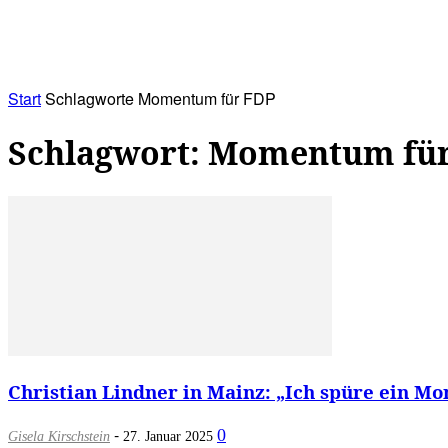
RATHAUS&
ALLES&
MITGLIEDSKONTO
Start
Schlagworte
Momentum für FDP
Schlagwort: Momentum fü
Christian Lindner in Mainz: „Ich spüre ein M
-
0
Gisela Kirschstein
27. Januar 2025