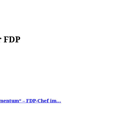
WISSEN&
VERKEHR&
FLUT AHRTAL&
NA
r FDP
omentum“ – FDP-Chef im...