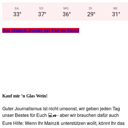
SA.
SO.
MO.
DI.
MI.
33
°
37
°
36
°
29
°
31
°
Das Mainz&-Dossier zur Flut im Ahrtal
Kauf mir ’n Glas Wein!
Guter Journalismus ist nicht umsonst, wir geben jeden Tag
unser Bestes für Euch 💻🚙- aber wir brauchen dafür auch
Eure Hilfe: Wenn Ihr Mainz& unterstützen wollt, könnt Ihr das