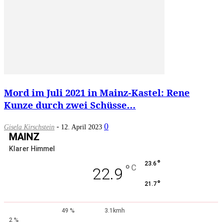
Mord im Juli 2021 in Mainz-Kastel: Rene
Kunze durch zwei Schüsse...
-
0
Gisela Kirschstein
12. April 2023
MAINZ
Klarer Himmel
°
23.6
°
C
22.9
°
21.7
49 %
3.1kmh
2 %