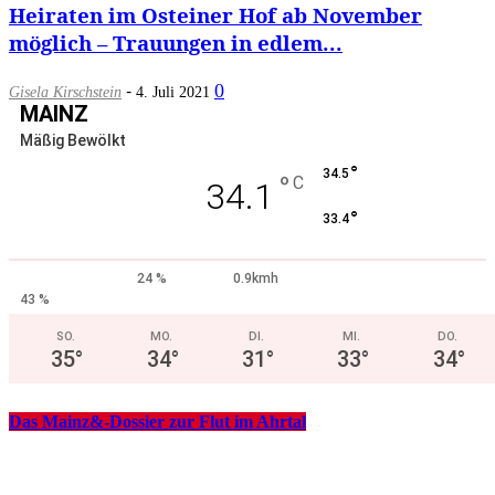
Heiraten im Osteiner Hof ab November
möglich – Trauungen in edlem...
-
0
Gisela Kirschstein
4. Juli 2021
MAINZ
Mäßig Bewölkt
°
34.5
°
C
34.1
°
33.4
24 %
0.9kmh
43 %
SO.
MO.
DI.
MI.
DO.
35
°
34
°
31
°
33
°
34
°
Das Mainz&-Dossier zur Flut im Ahrtal