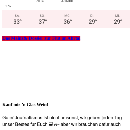
78 %
2.4kmh
1 %
SA.
SO.
MO.
DI.
MI.
33
°
37
°
36
°
29
°
29
°
Das Mainz&-Dossier zur Flut im Ahrtal
Kauf mir ’n Glas Wein!
Guter Journalismus ist nicht umsonst, wir geben jeden Tag
unser Bestes für Euch 💻🚙- aber wir brauchen dafür auch