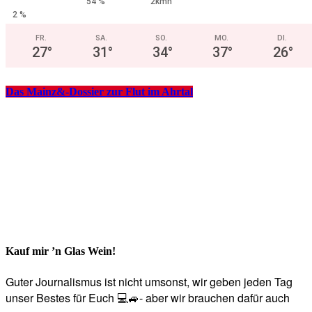
54 %
2kmh
2 %
FR.
SA.
SO.
MO.
DI.
27
°
31
°
34
°
37
°
26
°
Das Mainz&-Dossier zur Flut im Ahrtal
Kauf mir ’n Glas Wein!
Guter Journalismus ist nicht umsonst, wir geben jeden Tag
unser Bestes für Euch 💻🚙- aber wir brauchen dafür auch