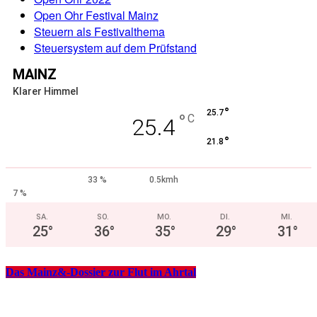
Open Ohr Festival Mainz
Steuern als Festivalthema
Steuersystem auf dem Prüfstand
MAINZ
Klarer Himmel
°
25.7
°
C
25.4
°
21.8
33 %
0.5kmh
7 %
SA.
SO.
MO.
DI.
MI.
25
°
36
°
35
°
29
°
31
°
Das Mainz&-Dossier zur Flut im Ahrtal