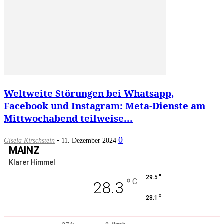
Weltweite Störungen bei Whatsapp,
Facebook und Instagram: Meta-Dienste am
Mittwochabend teilweise...
-
0
Gisela Kirschstein
11. Dezember 2024
MAINZ
Klarer Himmel
°
29.5
°
C
28.3
°
28.1