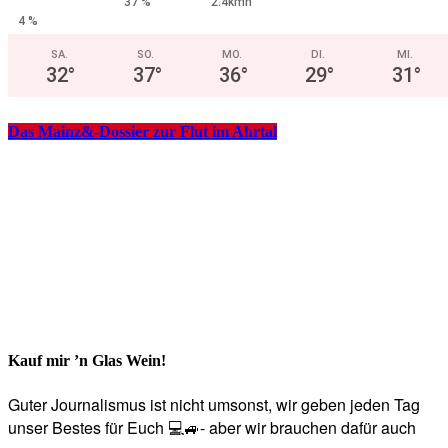
37 %
2.4kmh
4 %
SA.
SO.
MO.
DI.
MI.
32
°
37
°
36
°
29
°
31
°
Das Mainz&-Dossier zur Flut im Ahrtal
Kauf mir ’n Glas Wein!
Guter Journalismus ist nicht umsonst, wir geben jeden Tag
unser Bestes für Euch 💻🚙- aber wir brauchen dafür auch