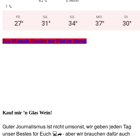
62 %
0.9kmh
1 %
FR.
SA.
SO.
MO.
DI.
27
°
31
°
34
°
37
°
30
°
Das Mainz&-Dossier zur Flut im Ahrtal
Kauf mir ’n Glas Wein!
Guter Journalismus ist nicht umsonst, wir geben jeden Tag
unser Bestes für Euch 💻🚙- aber wir brauchen dafür auch