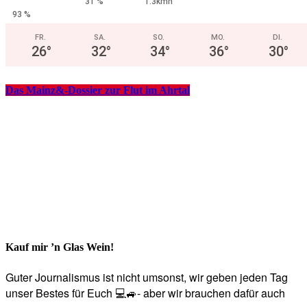
31 %
1.3kmh
93 %
FR.
SA.
SO.
MO.
DI.
26
°
32
°
34
°
36
°
30
°
Das Mainz&-Dossier zur Flut im Ahrtal
Kauf mir ’n Glas Wein!
Guter Journalismus ist nicht umsonst, wir geben jeden Tag
unser Bestes für Euch 💻🚙- aber wir brauchen dafür auch