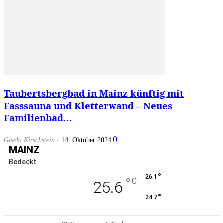
Taubertsbergbad in Mainz künftig mit
Fasssauna und Kletterwand – Neues
Familienbad...
-
0
Gisela Kirschstein
14. Oktober 2024
MAINZ
Bedeckt
°
26.1
°
C
25.6
°
24.7