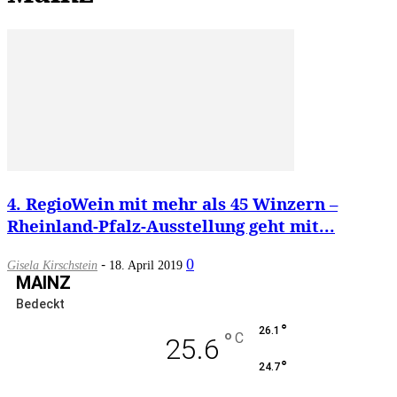
4. RegioWein mit mehr als 45 Winzern –
Rheinland-Pfalz-Ausstellung geht mit...
-
0
Gisela Kirschstein
18. April 2019
MAINZ
Bedeckt
°
26.1
°
C
25.6
°
24.7