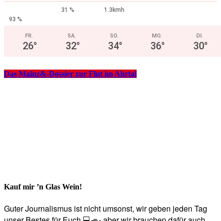
31 %
1.3kmh
93 %
FR.
SA.
SO.
MO.
DI.
26
°
32
°
34
°
36
°
30
°
Das Mainz&-Dossier zur Flut im Ahrtal
Kauf mir ’n Glas Wein!
Guter Journalismus ist nicht umsonst, wir geben jeden Tag
unser Bestes für Euch 💻🚙- aber wir brauchen dafür auch