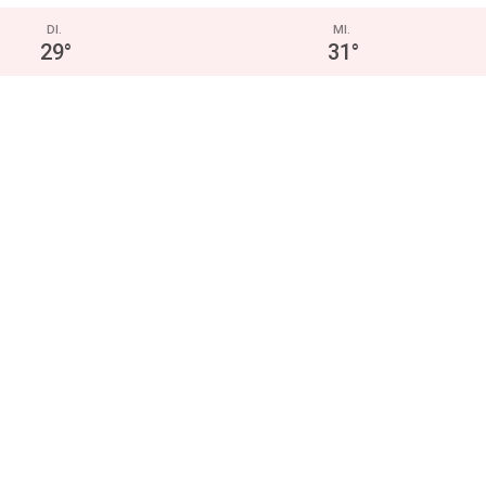
DI.
MI.
29
°
31
°