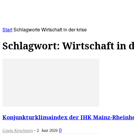
RATHAUS&
ALLES&
MITGLIEDSKONTO
Start
Schlagworte
Wirtschaft in der krise
Schlagwort: Wirtschaft in d
Konjunkturklimaindex der IHK Mainz-Rheinhesse
-
0
Gisela Kirschstein
2. Juni 2026