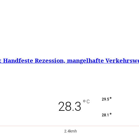
: Handfeste Rezession, mangelhafte Verkehrsweg
°
29.5
°
C
28.3
°
28.1
2.4kmh