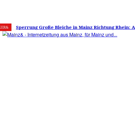
8. August 2026
Mainz
C
28.3
Sperrung Große Bleiche in Mainz Richtung Rhein: 
KER&
verwirrt, Mainzer stinksauer – Haben die Mainzer 
gestimmt?