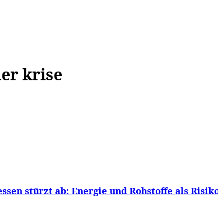
WISSEN&
VERKEHR&
FLUT AHRTAL&
NA
er krise
n stürzt ab: Energie und Rohstoffe als Risiko