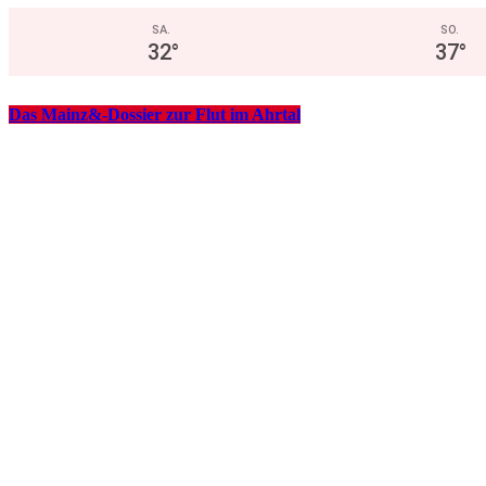
SA.
SO.
32
°
37
°
Das Mainz&-Dossier zur Flut im Ahrtal