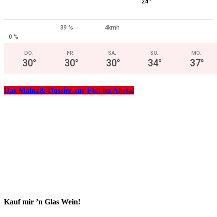
°
24
39 %
4kmh
0 %
DO.
FR.
SA.
SO.
MO.
30
°
30
°
30
°
34
°
37
°
Das Mainz&-Dossier zur Flut im Ahrtal
Kauf mir ’n Glas Wein!