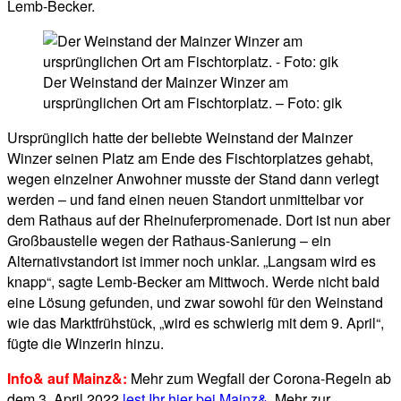
Lemb-Becker.
Der Weinstand der Mainzer Winzer am
ursprünglichen Ort am Fischtorplatz. – Foto: gik
Ursprünglich hatte der beliebte Weinstand der Mainzer
Winzer seinen Platz am Ende des Fischtorplatzes gehabt,
wegen einzelner Anwohner musste der Stand dann verlegt
werden – und fand einen neuen Standort unmittelbar vor
dem Rathaus auf der Rheinuferpromenade. Dort ist nun aber
Großbaustelle wegen der Rathaus-Sanierung – ein
Alternativstandort ist immer noch unklar. „Langsam wird es
knapp“, sagte Lemb-Becker am Mittwoch. Werde nicht bald
eine Lösung gefunden, und zwar sowohl für den Weinstand
wie das Marktfrühstück, „wird es schwierig mit dem 9. April“,
fügte die Winzerin hinzu.
Info& auf Mainz&:
Mehr zum Wegfall der Corona-Regeln ab
dem 3. April 2022
lest Ihr hier bei Mainz&
. Mehr zur