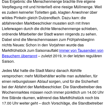
Das Ergebnis: die Menschenmenge brachte ihre eigene
Verpflegung mit und hinterließ eine riesige Müllmenge. Weil
es zudem keinerlei Toiletten gab, klagten Anwohner über
wildes Pinkeln gleich Dutzendfach. Dazu kam: die
abfahrenden Marktbeschicker mussten sich mit ihren
Lieferwagen durch die dichte Menschenmenge schieben,
ordnende Mitarbeiter der Stadt waren nirgends zu sehen.
Dabei sind die Menschenmassen zum Frühjahrsbeginn
nichts Neues: Schon in den Vorjahren wurde das
Marktfrühstück zum Saisonauftakt
immer von Tausenden von
Besuchern überrannt
– zuletzt 2019, in der letzten regulären
Saison.
Jedes Mal hatte die Stadt Mainz danach Abhilfe
versprochen: mehr Müllbehälter wollte man aufstellen, für
einen reibungslosen Ablauf sorgen, und für die Sicherheit
bei der Abfahrt der Marktbeschicker. Die Standbetreiber des
Wochenmarktes müssen noch immer pünktlich um 14.00 Uhr
ihre Stände räumen, während das Marktfrühstück noch bis
17.00 Uhr weiter geht – doch Vorschläge, die Standbetreiber