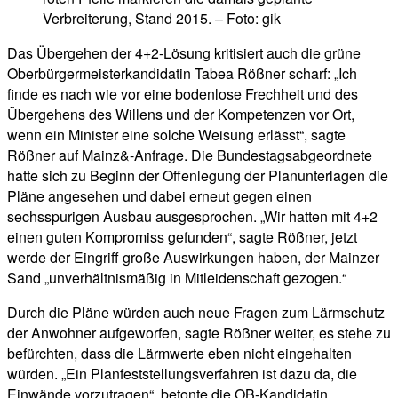
Verbreiterung, Stand 2015. – Foto: gik
Das Übergehen der 4+2-Lösung kritisiert auch die grüne
Oberbürgermeisterkandidatin Tabea Rößner scharf: „Ich
finde es nach wie vor eine bodenlose Frechheit und des
Übergehens des Willens und der Kompetenzen vor Ort,
wenn ein Minister eine solche Weisung erlässt“, sagte
Rößner auf Mainz&-Anfrage. Die Bundestagsabgeordnete
hatte sich zu Beginn der Offenlegung der Planunterlagen die
Pläne angesehen und dabei erneut gegen einen
sechsspurigen Ausbau ausgesprochen. „Wir hatten mit 4+2
einen guten Kompromiss gefunden“, sagte Rößner, jetzt
werde der Eingriff große Auswirkungen haben, der Mainzer
Sand „unverhältnismäßig in Mitleidenschaft gezogen.“
Durch die Pläne würden auch neue Fragen zum Lärmschutz
der Anwohner aufgeworfen, sagte Rößner weiter, es stehe zu
befürchten, dass die Lärmwerte eben nicht eingehalten
würden. „Ein Planfeststellungsverfahren ist dazu da, die
Einwände vorzutragen“, betonte die OB-Kandidatin,