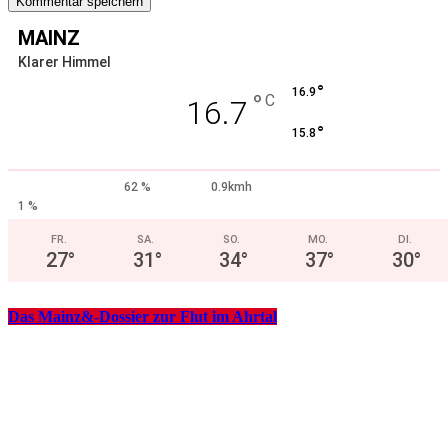
MAINZ
Klarer Himmel
°
16.9
°
C
16.7
°
15.8
62 %
0.9kmh
1 %
FR.
SA.
SO.
MO.
DI.
27
°
31
°
34
°
37
°
30
°
Das Mainz&-Dossier zur Flut im Ahrtal