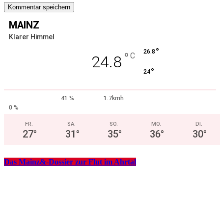
MAINZ
Klarer Himmel
°
26.8
°
C
24.8
°
24
41 %
1.7kmh
0 %
FR.
SA.
SO.
MO.
DI.
27
°
31
°
35
°
36
°
30
°
Das Mainz&-Dossier zur Flut im Ahrtal