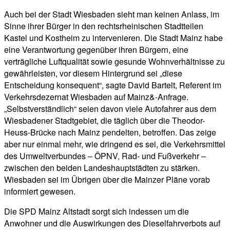
Auch bei der Stadt Wiesbaden sieht man keinen Anlass, im
Sinne ihrer Bürger in den rechtsrheinischen Stadtteilen
Kastel und Kostheim zu intervenieren. Die Stadt Mainz habe
eine Verantwortung gegenüber ihren Bürgern, eine
verträgliche Luftqualität sowie gesunde Wohnverhältnisse zu
gewährleisten, vor diesem Hintergrund sei „diese
Entscheidung konsequent“, sagte David Bartelt, Referent im
Verkehrsdezernat Wiesbaden auf Mainz&-Anfrage.
„Selbstverständlich“ seien davon viele Autofahrer aus dem
Wiesbadener Stadtgebiet, die täglich über die Theodor-
Heuss-Brücke nach Mainz pendelten, betroffen. Das zeige
aber nur einmal mehr, wie dringend es sei, die Verkehrsmittel
des Umweltverbundes – ÖPNV, Rad- und Fußverkehr –
zwischen den beiden Landeshauptstädten zu stärken.
Wiesbaden sei im Übrigen über die Mainzer Pläne vorab
informiert gewesen.
Die SPD Mainz Altstadt sorgt sich indessen um die
Anwohner und die Auswirkungen des Dieselfahrverbots auf