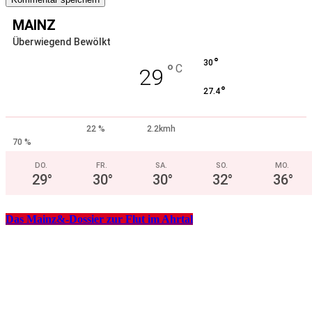
MAINZ
Überwiegend Bewölkt
°
30
°
C
29
°
27.4
22 %
2.2kmh
70 %
DO.
FR.
SA.
SO.
MO.
29
°
30
°
30
°
32
°
36
°
Das Mainz&-Dossier zur Flut im Ahrtal