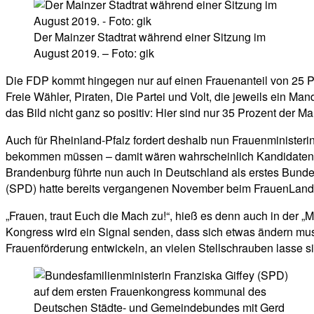
Der Mainzer Stadtrat während einer Sitzung im
August 2019. – Foto: gik
Die FDP kommt hingegen nur auf einen Frauenanteil von 25 Proz
Freie Wähler, Piraten, Die Partei und Volt, die jeweils ein Man
das Bild nicht ganz so positiv: Hier sind nur 35 Prozent der M
Auch für Rheinland-Pfalz fordert deshalb nun Frauenminister
bekommen müssen – damit wären wahrscheinlich Kandidatenlis
Brandenburg führte nun auch in Deutschland als erstes Bundes
(SPD) hatte bereits vergangenen November beim FrauenLandTa
„Frauen, traut Euch die Mach zu!“, hieß es denn auch in der
Kongress wird ein Signal senden, dass sich etwas ändern mu
Frauenförderung entwickeln, an vielen Stellschrauben lasse