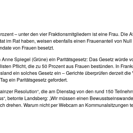
ent – unter den vier Fraktionsmitgliedern ist eine Frau. Die A
dat im Rat haben, weisen ebenfalls einen Frauenanteil von Null au
andate von Frauen besetzt.
in Anne Spiegel (Grüne) ein Paritätsgesetz: Das Gesetz würde
ten Pflicht, die zu 50 Prozent aus Frauen bestünden. In Frank
land ein solches Gesetz ein – Gerichte überprüfen derzeit die 
g ein Paritätsgesetz gefordert.
 „Mainzer Resolution“, die am Dienstag von den rund 150 Teiln
ss“, betonte Landsberg: „Wir müssen einen Bewusstseinswandel
 sich drehen. Warum nicht per Webcam an Kommunalsitzungen te