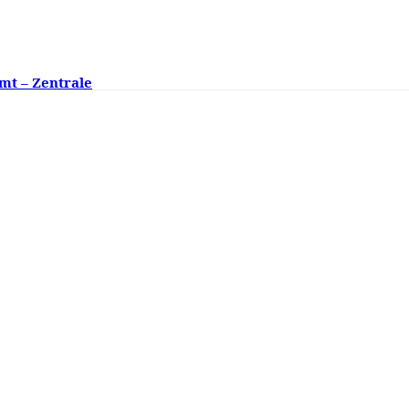
mt – Zentrale
ngsklassen fehlen