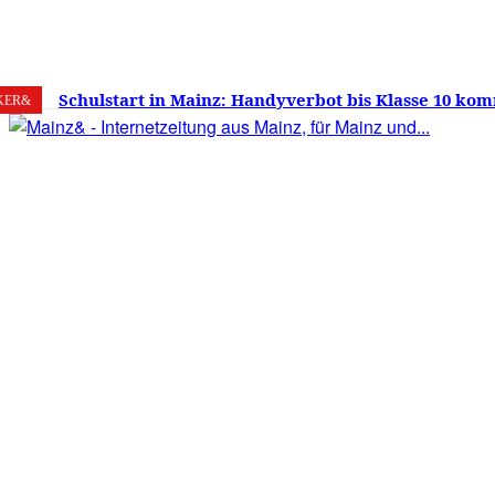
7. August 2026
Mainz
C
22.6
Schulstart in Mainz: Handyverbot bis Klasse 10 kom
KER&
Versprechen wie Lehrmittelfreiheit und Schuleinga
noch