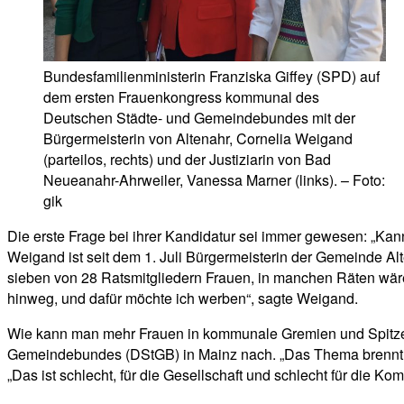
Bundesfamilienministerin Franziska Giffey (SPD) auf
dem ersten Frauenkongress kommunal des
Deutschen Städte- und Gemeindebundes mit der
Bürgermeisterin von Altenahr, Cornelia Weigand
(parteilos, rechts) und der Justiziarin von Bad
Neueanahr-Ahrweiler, Vanessa Marner (links). – Foto:
gik
Die erste Frage bei ihrer Kandidatur sei immer gewesen: „Kan
Weigand ist seit dem 1. Juli Bürgermeisterin der Gemeinde Alt
sieben von 28 Ratsmitgliedern Frauen, in manchen Räten wären
hinweg, und dafür möchte ich werben“, sagte Weigand.
Wie kann man mehr Frauen in kommunale Gremien und Spitze
Gemeindebundes (DStGB) in Mainz nach. „Das Thema brennt, 
„Das ist schlecht, für die Gesellschaft und schlecht für die Kom