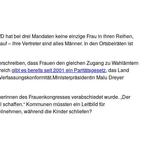
fD hat bei drei Mandaten keine einzige Frau in ihren Reihen,
f – ihre Vertreter sind alles Männer. In den Ortsbeiräten ist
 vorschreiben, dass Frauen den gleichen Zugang zu Wahlämtern
reich
gibt es bereits seit 2001 ein Paritätsgesetz
, das Land
Verfassungskonformität.Ministerpräsidentin Malu Dreyer
ehmerinnen des Frauenkongresses verabschiedet wurde. „Der
 schaffen.“ Kommunen müssten ein Leitbild für
ilnehmen, während die Kinder schliefen?