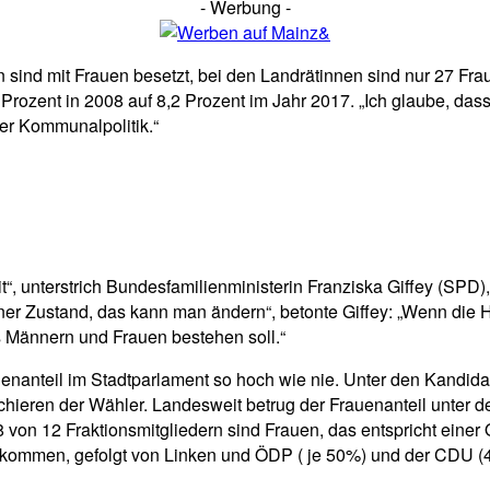
- Werbung -
sind mit Frauen besetzt, bei den Landrätinnen sind nur 27 Fra
Prozent in 2008 auf 8,2 Prozent im Jahr 2017. „Ich glaube, das
er Kommunalpolitik.“
t“, unterstrich Bundesfamilienministerin Franziska Giffey (SPD),
ner Zustand, das kann man ändern“, betonte Giffey: „Wenn die H
s Männern und Frauen bestehen soll.“
Frauenanteil im Stadtparlament so hoch wie nie. Unter den Kandid
hieren der Wähler. Landesweit betrug der Frauenanteil unter 
8 von 12 Fraktionsmitgliedern sind Frauen, das entspricht eine
t kommen, gefolgt von Linken und ÖDP ( je 50%) und der CDU (