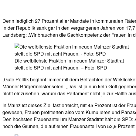
Denn lediglich 27 Prozent aller Mandate in kommunalen Räten 
in der Republik sank gar in den vergangenen Jahren von 17,7 
Landsberg: „Wir brauchen die Sachkompetenz der Frauen in d
Die weiblichste Fraktion im neuen Mainzer Stadtrat
stellt die SPD mit acht Frauen. – Foto: SPD
„Gute Politik beginnt immer mit dem Betrachten der Wirklichkei
Männer Bürgermeister seien. „Das ist ja nun kein Gott gegebe
nicht einzusehen, warum das Parlament nicht je zur Hälfte au
In Mainz ist dieses Ziel fast erreicht, mit 45 Prozent ist der 
gewesen, Frauen profitierten also vom Kumulieren und Panasc
Den höchsten Frauenanteil im Mainzer Stadtrat hält die SPD: 
noch die Grünen, die auf einen Frauenanteil von 52,9 Prozen