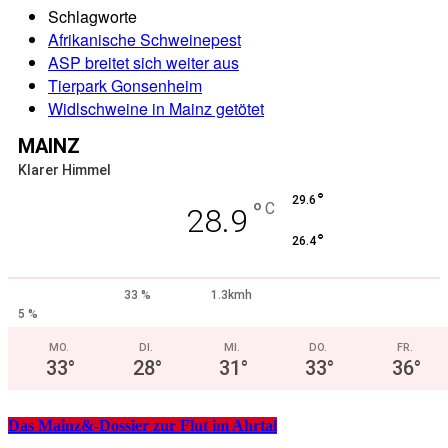
Schlagworte
Afrikanische Schweinepest
ASP breitet sich weiter aus
Tierpark Gonsenheim
Widlschweine in Mainz getötet
MAINZ
Klarer Himmel
°
29.6
°
C
28.9
°
26.4
33 %
1.3kmh
5 %
MO.
DI.
MI.
DO.
FR.
33
°
28
°
31
°
33
°
36
°
Das Mainz&-Dossier zur Flut im Ahrtal