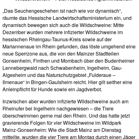
„Das Seuchengeschehen ist nach wie vor dynamisch“,
räumte das Hessische Landwirtschaftsministerium ein, und
dynamisch bewegen sich auch die Wildschweine: Mitte
Dezember wurden mehrere infizierter Wildschweine im
hessischen Rheingau-Taunus-Kreis sowie auf der
Mariannenaue im Rhein gefunden, das löste umgehend eine
neue Sperrzone aus, die von den Mainzer Stadtteilen
Gonsenheim, Finthen und Mombach über den Budenheimer
Lennebergwald nach Schwabenheim, Ingelheim, Gau-
Algesheim und das Naturschutzgebiet „Fulderaue –
Ilmenaue“ in Bingen-Gaulsheim reicht. Hier gilt seither eine
Anleinpflicht für Hunde sowie ein Jagdverbot.
Inzwischen aber wurden infizierte Wildschweine auch am
Rheinufer bei Ingelheim nachgewiesen – die Tiere
überschwimmen gerne mal den Rhein. Und das hatte jetzt
gravierende Folgen für vier Wildschweine im Wildpark
Mainz-Gonsenheim: Wie die Stadt Mainz am Dienstag
mitteilte, wurden die vier Tiere am Montag durch einen Jäger