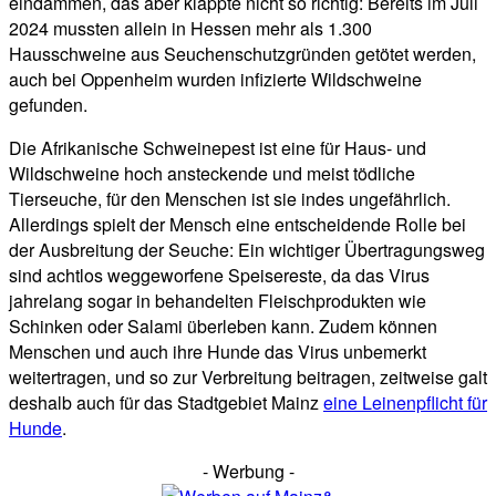
eindämmen, das aber klappte nicht so richtig: Bereits im Juli
2024 mussten allein in Hessen mehr als 1.300
Hausschweine aus Seuchenschutzgründen getötet werden,
auch bei Oppenheim wurden infizierte Wildschweine
gefunden.
Die Afrikanische Schweinepest ist eine für Haus- und
Wildschweine hoch ansteckende und meist tödliche
Tierseuche, für den Menschen ist sie indes ungefährlich.
Allerdings spielt der Mensch eine entscheidende Rolle bei
der Ausbreitung der Seuche: Ein wichtiger Übertragungsweg
sind achtlos weggeworfene Speisereste, da das Virus
jahrelang sogar in behandelten Fleischprodukten wie
Schinken oder Salami überleben kann. Zudem können
Menschen und auch ihre Hunde das Virus unbemerkt
weitertragen, und so zur Verbreitung beitragen, zeitweise galt
deshalb auch für das Stadtgebiet Mainz
eine Leinenpflicht für
Hunde
.
- Werbung -