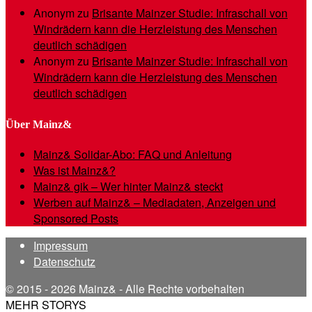
Anonym
zu
Brisante Mainzer Studie: Infraschall von
Windrädern kann die Herzleistung des Menschen
deutlich schädigen
Anonym
zu
Brisante Mainzer Studie: Infraschall von
Windrädern kann die Herzleistung des Menschen
deutlich schädigen
Über Mainz&
Mainz& Solidar-Abo: FAQ und Anleitung
Was ist Mainz&?
Mainz& gik – Wer hinter Mainz& steckt
Werben auf Mainz& – Mediadaten, Anzeigen und
Sponsored Posts
Impressum
Datenschutz
© 2015 - 2026 Mainz& - Alle Rechte vorbehalten
MEHR STORYS