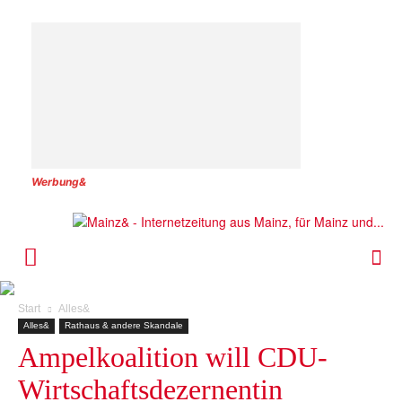
Werbung&
Start
Alles&
Alles&
Rathaus & andere Skandale
Ampelkoalition will CDU-
Wirtschaftsdezernentin