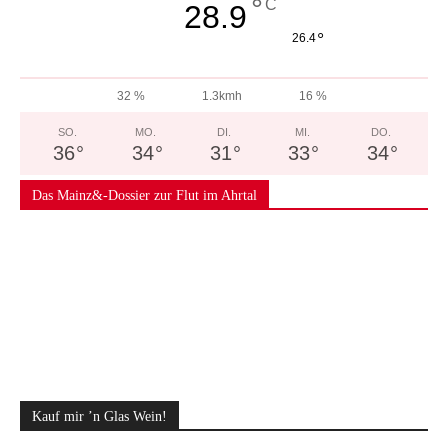
°
C
28.9
°
26.4
32 %
1.3kmh
16 %
SO.
MO.
DI.
MI.
DO.
36
°
34
°
31
°
33
°
34
°
Das Mainz&-Dossier zur Flut im Ahrtal
Kauf mir ’n Glas Wein!