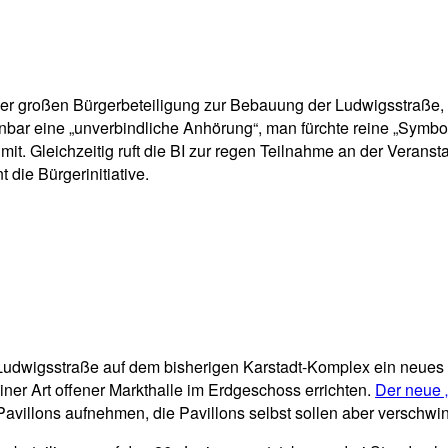
pp
Email
Drucken
er großen Bürgerbeteiligung zur Bebauung der Ludwigsstraße, di
enbar eine „unverbindliche Anhörung“, man fürchte reine „Symbolp
mit. Gleichzeitig ruft die BI zur regen Teilnahme an der Verans
 die Bürgerinitiative.
Ludwigsstraße auf dem bisherigen Karstadt-Komplex ein neues
ner Art offener Markthalle im Erdgeschoss errichten.
Der neue 
 Pavillons aufnehmen, die Pavillons selbst sollen aber versch