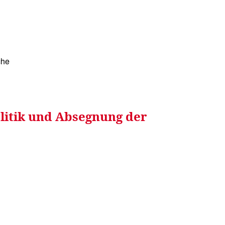
RRETEI&
WEIN&
SPONSORED&
WERBEN AUF
che
litik und Absegnung der