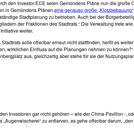
durch den Investor ECE seien Gemündens Pläne nun die große C
gegen in Gemündens Plänen
eine genauso große „Klotzbebauung“
nständige Stadtplanung zu betrieben. Auch bei der Bürgerbeteil
itgliedern der Fraktionen des Stadtrats.“ Die Verwaltung trete wi
nitiative weiter.
tadtrats solle offenbar erneut nicht stattfinden, heißt es weite
ten, wirklichen Einfluss auf die Planungen nehmen zu können?“ 
ergplatz aus, gleichzeitig aber stehe für sie der Nutzungsplan 
n Investoren gar nicht gehören – wie der China-Pavillon -, ode
s „Augenwischerei“ zu entlarven, es gehe offenbar darum, „den 