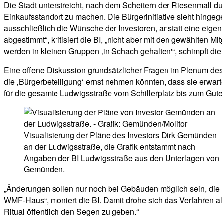
Die Stadt unterstreicht, nach dem Scheitern der Riesenmall 
Einkaufsstandort zu machen. Die Bürgerinitiative sieht hin
ausschließlich die Wünsche der Investoren, anstatt eine eige
abgestimmt“, kritisiert die BI, „nicht aber mit den gewählten M
werden in kleinen Gruppen ‚in Schach gehalten'“, schimpft die I
Eine offene Diskussion grundsätzlicher Fragen im Plenum des S
die ‚Bürgerbeteiligung‘ ernst nehmen könnten, dass sie erwar
für die gesamte Ludwigsstraße vom Schillerplatz bis zum Gutenb
Visualisierung der Pläne des Investors Dirk Gemünden
an der Ludwigsstraße, die Grafik entstammt nach
Angaben der BI Ludwigsstraße aus den Unterlagen von
Gemünden.
„Änderungen sollen nur noch bei Gebäuden möglich sein, die de
WMF-Haus“, moniert die BI. Damit drohe sich das Verfahren al
Ritual öffentlich den Segen zu geben.“