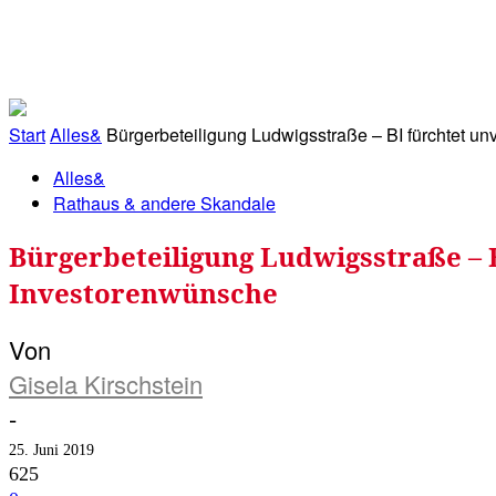
RATHAUS&
ALLES&
MITGLIEDSKONTO
Start
Alles&
Bürgerbeteiligung Ludwigsstraße – BI fürchtet u
Alles&
Rathaus & andere Skandale
Bürgerbeteiligung Ludwigsstraße – 
Investorenwünsche
Von
Gisela Kirschstein
-
25. Juni 2019
625