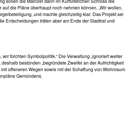
ng sollen die Mainzer dann im Kurfürstlichen Schloss die
er auf die Pläne überhaupt noch nehmen können. „Wir wollen,
erbeteiligung, und machte gleichzeitig klar: Das Projekt sei
die Entscheidungen träfen aber am Ende der Stadtrat und
 wir fürchten Symbolpolitik.“ Die Verwaltung „ignoriert weiter
, deshalb bestünden „begründete Zweifel an der Aufrichtigkeit
s mit offeneren Wegen sowie mit der Schaffung von Wohnraum
orenpläne Gemündens.