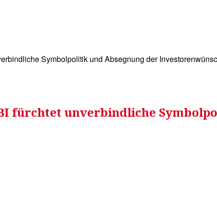
WISSEN&
VERKEHR&
FLUT AHRTAL&
NA
nverbindliche Symbolpolitik und Absegnung der Investorenwüns
BI fürchtet unverbindliche Symbolpo