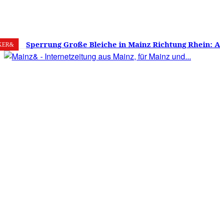
7. August 2026
Mainz
C
22.6
Sperrung Große Bleiche in Mainz Richtung Rhein: 
KER&
verwirrt, Mainzer stinksauer – Haben die Mainzer 
gestimmt?