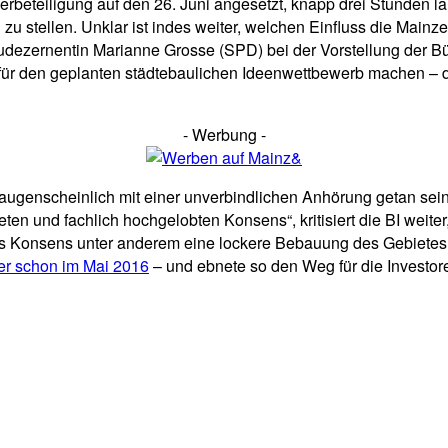
rbeteiligung auf den 26. Juni angesetzt, knapp drei Stunden la
u stellen. Unklar ist indes weiter, welchen Einfluss die Mainz
dezernentin Marianne Grosse (SPD) bei der Vorstellung der Bürg
 für den geplanten städtebaulichen Ideenwettbewerb machen – 
- Werbung -
 „augenscheinlich mit einer unverbindlichen Anhörung getan sein,
n und fachlich hochgelobten Konsens“, kritisiert die BI weiter
als Konsens unter anderem eine lockere Bebauung des Gebiete
er schon im Mai 2016
– und ebnete so den Weg für die Invest