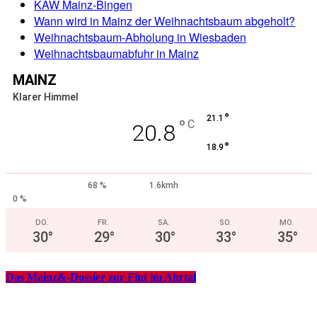
KAW Mainz-Bingen
Wann wird in Mainz der Weihnachtsbaum abgeholt?
Weihnachtsbaum-Abholung in Wiesbaden
Weihnachtsbaumabfuhr in Mainz
MAINZ
Klarer Himmel
°
21.1
°
C
20.8
°
18.9
68 %
1.6kmh
0 %
DO.
FR.
SA.
SO.
MO.
30
°
29
°
30
°
33
°
35
°
Das Mainz&-Dossier zur Flut im Ahrtal