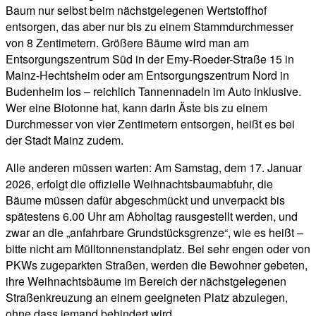
Baum nur selbst beim nächstgelegenen Wertstoffhof
entsorgen, das aber nur bis zu einem Stammdurchmesser
von 8 Zentimetern. Größere Bäume wird man am
Entsorgungszentrum Süd in der Emy-Roeder-Straße 15 in
Mainz-Hechtsheim oder am Entsorgungszentrum Nord in
Budenheim los – reichlich Tannennadeln im Auto inklusive.
Wer eine Biotonne hat, kann darin Äste bis zu einem
Durchmesser von vier Zentimetern entsorgen, heißt es bei
der Stadt Mainz zudem.
Alle anderen müssen warten: Am Samstag, dem 17. Januar
2026, erfolgt die offizielle Weihnachtsbaumabfuhr, die
Bäume müssen dafür abgeschmückt und unverpackt bis
spätestens 6.00 Uhr am Abholtag rausgestellt werden, und
zwar an die „anfahrbare Grundstücksgrenze“, wie es heißt –
bitte nicht am Mülltonnenstandplatz. Bei sehr engen oder von
PKWs zugeparkten Straßen, werden die Bewohner gebeten,
ihre Weihnachtsbäume im Bereich der nächstgelegenen
Straßenkreuzung an einem geeigneten Platz abzulegen,
ohne dass jemand behindert wird.