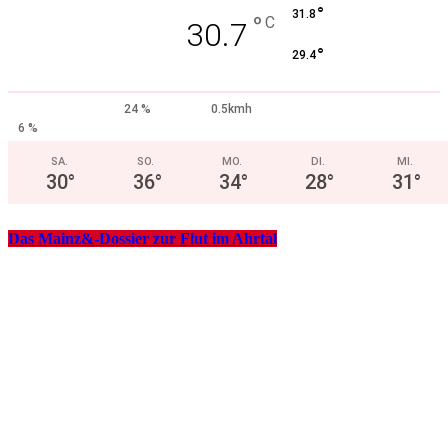
°
31.8
°
C
30.7
°
29.4
24 %
0.5kmh
6 %
SA.
SO.
MO.
DI.
MI.
30
°
36
°
34
°
28
°
31
°
Das Mainz&-Dossier zur Flut im Ahrtal