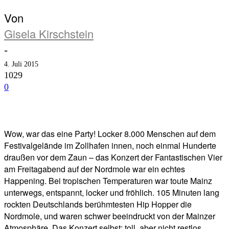
Von
Gisela Kirschstein
-
4. Juli 2015
1029
0
Facebook
Twitter
Telegram
WhatsA
Wow, war das eine Party! Locker 8.000 Menschen auf dem
Festivalgelände im Zollhafen innen, noch einmal Hunderte
draußen vor dem Zaun – das Konzert der Fantastischen Vier
am Freitagabend auf der Nordmole war ein echtes
Happening. Bei tropischen Temperaturen war toute Mainz
unterwegs, entspannt, locker und fröhlich. 105 Minuten lang
rockten Deutschlands berühmtesten Hip Hopper die
Nordmole, und waren schwer beeindruckt von der Mainzer
Atmosphäre. Das Konzert selbst: toll, aber nicht restlos