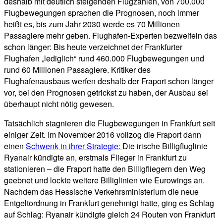
deshalb mit deutlich steigenden Flugzahlen, von 700.000
Flugbewegungen sprachen die Prognosen, noch immer
heißt es, bis zum Jahr 2030 werde es 70 Millionen
Passagiere mehr geben. Flughafen-Experten bezweifeln das
schon länger: Bis heute verzeichnet der Frankfurter
Flughafen „lediglich“ rund 460.000 Flugbewegungen und
rund 60 Millionen Passagiere. Kritiker des
Flughafenausbaus werfen deshalb der Fraport schon länger
vor, bei den Prognosen getrickst zu haben, der Ausbau sei
überhaupt nicht nötig gewesen.
Tatsächlich stagnieren die Flugbewegungen in Frankfurt seit
einiger Zeit. Im November 2016 vollzog die Fraport dann
einen
Schwenk in ihrer Strategie:
Die irische Billigfluglinie
Ryanair kündigte an, erstmals Flieger in Frankfurt zu
stationieren – die Fraport hatte den Billigfliegern den Weg
geebnet und lockte weitere Billiglinien wie Eurowings an.
Nachdem das Hessische Verkehrsministerium die neue
Entgeltordnung in Frankfurt genehmigt hatte, ging es Schlag
auf Schlag: Ryanair kündigte gleich 24 Routen von Frankfurt