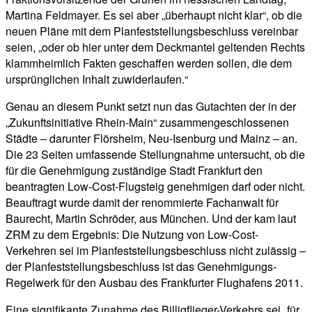
Martina Feldmayer. Es sei aber „überhaupt nicht klar“, ob die
neuen Pläne mit dem Planfeststellungsbeschluss vereinbar
seien, „oder ob hier unter dem Deckmantel geltenden Rechts
klammheimlich Fakten geschaffen werden sollen, die dem
ursprünglichen Inhalt zuwiderlaufen.“
Genau an diesem Punkt setzt nun das Gutachten der in der
„Zukunftsinitiative Rhein-Main“ zusammengeschlossenen
Städte – darunter Flörsheim, Neu-Isenburg und Mainz – an.
Die 23 Seiten umfassende Stellungnahme untersucht, ob die
für die Genehmigung zuständige Stadt Frankfurt den
beantragten Low-Cost-Flugsteig genehmigen darf oder nicht.
Beauftragt wurde damit der renommierte Fachanwalt für
Baurecht, Martin Schröder, aus München. Und der kam laut
ZRM zu dem Ergebnis: Die Nutzung von Low-Cost-
Verkehren sei im Planfeststellungsbeschluss nicht zulässig –
der Planfeststellungsbeschluss ist das Genehmigungs-
Regelwerk für den Ausbau des Frankfurter Flughafens 2011.
Eine signifikante Zunahme des Billigflieger-Verkehrs sei „für