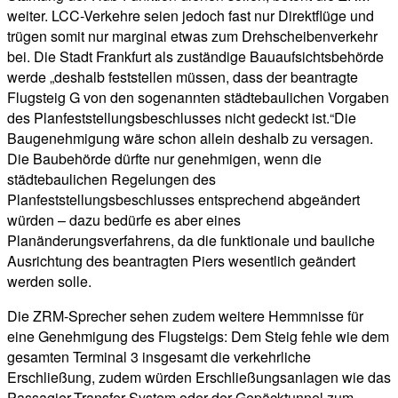
weiter. LCC-Verkehre seien jedoch fast nur Direktflüge und
trügen somit nur marginal etwas zum Drehscheibenverkehr
bei. Die Stadt Frankfurt als zuständige Bauaufsichtsbehörde
werde „deshalb feststellen müssen, dass der beantragte
Flugsteig G von den sogenannten städtebaulichen Vorgaben
des Planfeststellungsbeschlusses nicht gedeckt ist.“Die
Baugenehmigung wäre schon allein deshalb zu versagen.
Die Baubehörde dürfte nur genehmigen, wenn die
städtebaulichen Regelungen des
Planfeststellungsbeschlusses entsprechend abgeändert
würden – dazu bedürfe es aber eines
Planänderungsverfahrens, da die funktionale und bauliche
Ausrichtung des beantragten Piers wesentlich geändert
werden solle.
Die ZRM-Sprecher sehen zudem weitere Hemmnisse für
eine Genehmigung des Flugsteigs: Dem Steig fehle wie dem
gesamten Terminal 3 insgesamt die verkehrliche
Erschließung, zudem würden Erschließungsanlagen wie das
Passagier-Transfer-System oder der Gepäcktunnel zum