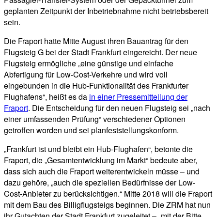
geplanten Zeitpunkt der Inbetriebnahme nicht betriebsbereit
sein.
Die Fraport hatte Mitte August ihren Bauantrag für den
Flugsteig G bei der Stadt Frankfurt eingereicht. Der neue
Flugsteig ermögliche „eine günstige und einfache
Abfertigung für Low-Cost-Verkehre und wird voll
eingebunden in die Hub-Funktionalität des Frankfurter
Flughafens“, heißt es da
in einer Pressemitteilung der
Fraport
. Die Entscheidung für den neuen Flugsteig sei „nach
einer umfassenden Prüfung“ verschiedener Optionen
getroffen worden und sei planfeststellungskonform.
„Frankfurt ist und bleibt ein Hub-Flughafen“, betonte die
Fraport, die „Gesamtentwicklung im Markt“ bedeute aber,
dass sich auch die Fraport weiterentwickeln müsse – und
dazu gehöre, „auch die speziellen Bedürfnisse der Low-
Cost-Anbieter zu berücksichtigen.“ Mitte 2018 will die Fraport
mit dem Bau des Billigflugsteigs beginnen. Die ZRM hat nun
ihr Gutachten der Stadt Frankfurt zugeleitet – „mit der Bitte