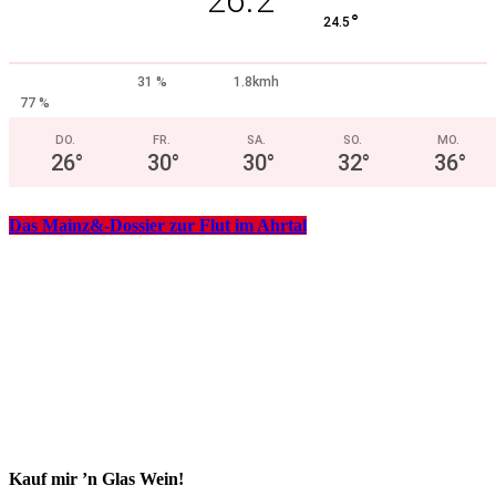
°
24.5
31 %
1.8kmh
77 %
DO.
FR.
SA.
SO.
MO.
26
°
30
°
30
°
32
°
36
°
Das Mainz&-Dossier zur Flut im Ahrtal
Kauf mir ’n Glas Wein!