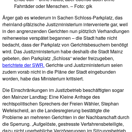
Fahrräder oder Menschen. – Foto: gik
Ärger gab es wiederum in Sachen Schloss-Parkplatz, das
rheinland-pfälzische Justizministerium intervenierte gar, weil
in den angrenzenden Gerichten nun plötzlich Verhandlungen
reihenweise verspätet begannen – die Stadt hatte nicht
bedacht, dass der Parkplatz von Gerichtsbesuchern benötigt
wird. Das Justizministerium habe deshalb die Stadt Mainz
gebeten, den Parkplatz „Schloss“ wieder freizugeben,
berichtete der SWR.
Gerichte und Justizministerium seien
zudem vorab nicht in die Pläne der Stadt eingebunden
worden, habe das Ministerium kritisiert.
Die Einschränkungen im Justizbetrieb beschäftigten sogar
den Mainzer Landtag: Eine Kleine Anfrage des
rechtspolitischen Sprechers der Freien Wähler, Stephan
Wefelscheid, an die Landesregierung bestätigte die
Probleme an mehreren Gerichten in der Nachbarschaft durch
die Sperrung. „Aufgelöste, gestresste Verfahrensbeteiligte,
dazu nicht unerhebliche Verzögerungen im Sitzungsbetrieb