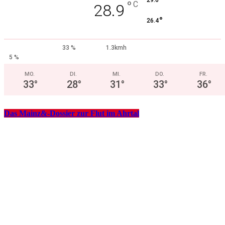
°
29.6
°
C
28.9
°
26.4
33 %
1.3kmh
5 %
MO.
DI.
MI.
DO.
FR.
33
°
28
°
31
°
33
°
36
°
Das Mainz&-Dossier zur Flut im Ahrtal