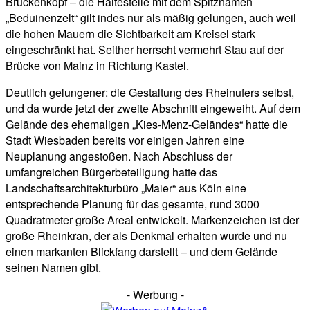
Brückenkopf – die Haltestelle mit dem Spitznamen
„Beduinenzelt“ gilt indes nur als mäßig gelungen, auch weil
die hohen Mauern die Sichtbarkeit am Kreisel stark
eingeschränkt hat. Seither herrscht vermehrt Stau auf der
Brücke von Mainz in Richtung Kastel.
Deutlich gelungener: die Gestaltung des Rheinufers selbst,
und da wurde jetzt der zweite Abschnitt eingeweiht. Auf dem
Gelände des ehemaligen „Kies-Menz-Geländes“ hatte die
Stadt Wiesbaden bereits vor einigen Jahren eine
Neuplanung angestoßen. Nach Abschluss der
umfangreichen Bürgerbeteiligung hatte das
Landschaftsarchitekturbüro „Maier“ aus Köln eine
entsprechende Planung für das gesamte, rund 3000
Quadratmeter große Areal entwickelt. Markenzeichen ist der
große Rheinkran, der als Denkmal erhalten wurde und nu
einen markanten Blickfang darstellt – und dem Gelände
seinen Namen gibt.
- Werbung -