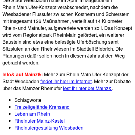
Die Stadt Wiesbaden hatte im April im Magistrat ein
Rhein.Main.Ufer-Konzept verabschiedet, nachdem die
Wiesbadener Flussufer zwischen Kostheim und Schierstein
mit insgesamt 126 Maßnahmen, verteilt auf 14 Kilometer
Rhein- und Mainufer, aufgewertete werden soll. Das Konzept
wird vom Regionalpark RheinMain gefördert, ein weiterer
Baustein sind etwa eine befestigte Uferböschung samt
Sitzstufen an den Rheinwiesen im Stadtteil Biebrich. Die
Planungen dafür sollen noch in diesem Jahr auf den Weg
gebracht werden.
Info& auf Mainz&:
Mehr zum Rhein.Main.Ufer-Konzept der
Stadt Wiesbaden
findet Ihr hier im Internet
. Mehr zur Debatte
über das Mainzer Rheinufer
lest Ihr hier bei Mainz&
.
Schlagworte
Freizeitgelände Kransand
Leben am Rhein
Rheinufer Mainz-Kastel
Rheinufergestaltung Wiesbaden