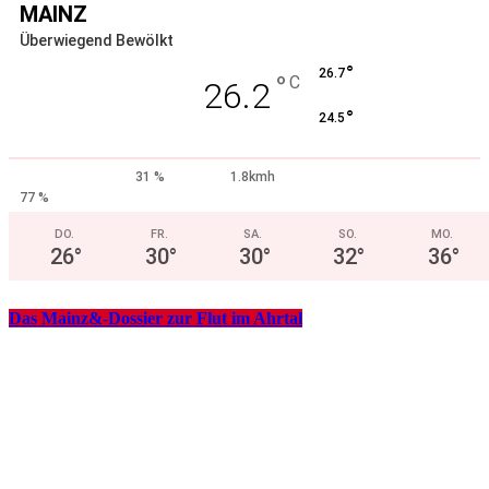
MAINZ
Überwiegend Bewölkt
°
26.7
°
C
26.2
°
24.5
31 %
1.8kmh
77 %
DO.
FR.
SA.
SO.
MO.
26
°
30
°
30
°
32
°
36
°
Das Mainz&-Dossier zur Flut im Ahrtal