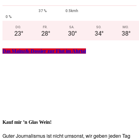
37 %
0.5kmh
0 %
DO.
FR.
SA.
SO.
MO.
23
°
28
°
30
°
34
°
38
°
Das Mainz&-Dossier zur Flut im Ahrtal
Kauf mir ’n Glas Wein!
Guter Journalismus ist nicht umsonst, wir geben jeden Tag