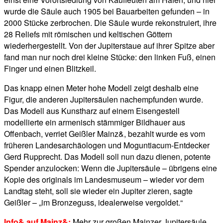
wurde die Säule auch 1905 bei Bauarbeiten gefunden – in
2000 Stücke zerbrochen. Die Säule wurde rekonstruiert, ihre
28 Reliefs mit römischen und keltischen Göttern
wiederhergestellt. Von der Jupiterstaue auf ihrer Spitze aber
fand man nur noch drei kleine Stücke: den linken Fuß, einen
Finger und einen Blitzkeil.
Das knapp einen Meter hohe Modell zeigt deshalb eine
Figur, die anderen Jupitersäulen nachempfunden wurde.
Das Modell aus Kunstharz auf einem Eisengestell
modellierte ein armenisch stämmiger Bildhauer aus
Offenbach, verriet Geißler Mainz&, bezahlt wurde es vom
früheren Landesarchäologen und Moguntiacum-Entdecker
Gerd Rupprecht. Das Modell soll nun dazu dienen, potente
Spender anzulocken: Wenn die Jupitersäule – übrigens eine
Kopie des originals im Landesmuseum – wieder vor dem
Landtag steht, soll sie wieder ein Jupiter zieren, sagte
Geißler – „im Bronzeguss, idealerweise vergoldet.“
Info& auf Mainz&:
Mehr zur großen Mainzer Jupitersäule