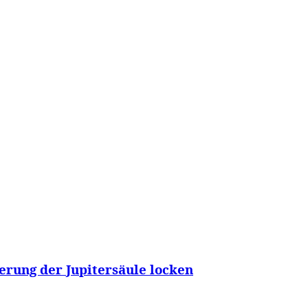
WISSEN&
VERKEHR&
FLUT AHRTAL&
NA
ierung der Jupitersäule locken