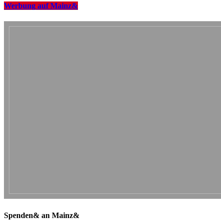
Werbung auf Mainz&
Spenden& an Mainz&