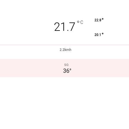
°
22.8
°
C
21.7
°
20.1
2.2kmh
SO.
36
°