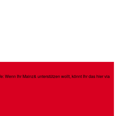
: Wenn Ihr Mainz& unterstützen wollt, könnt Ihr das hier via