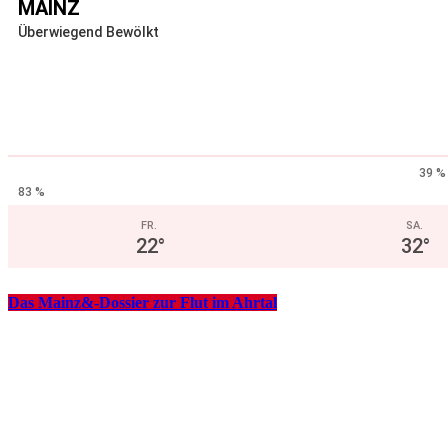
MAINZ
Überwiegend Bewölkt
39 %
83 %
FR.
SA.
22
°
32
°
Das Mainz&-Dossier zur Flut im Ahrtal