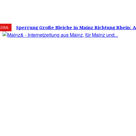
8. August 2026
Mainz
C
21.7
Sperrung Große Bleiche in Mainz Richtung Rhein: 
KER&
verwirrt, Mainzer stinksauer – Haben die Mainzer 
gestimmt?