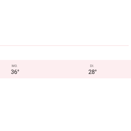
MO.
DI.
36
°
28
°