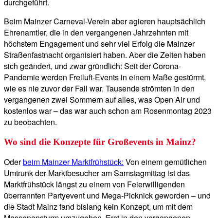
durchgeführt.
Beim Mainzer Carneval-Verein aber agieren hauptsächlich
Ehrenamtler, die in den vergangenen Jahrzehnten mit
höchstem Engagement und sehr viel Erfolg die Mainzer
Straßenfastnacht organisiert haben. Aber die Zeiten haben
sich geändert, und zwar gründlich: Seit der Corona-
Pandemie werden Freiluft-Events in einem Maße gestürmt,
wie es nie zuvor der Fall war. Tausende strömten in den
vergangenen zwei Sommern auf alles, was Open Air und
kostenlos war – das war auch schon am Rosenmontag 2023
zu beobachten.
Wo sind die Konzepte für Großevents in Mainz?
Oder
beim Mainzer Marktfrühstück:
Von einem gemütlichen
Umtrunk der Marktbesucher am Samstagmittag ist das
Marktfrühstück längst zu einem von Feierwilligenden
überrannten Partyevent und Mega-Picknick geworden – und
die Stadt Mainz fand bislang kein Konzept, um mit dem
Massenansturm umzugehen. Erst in den vergangenen