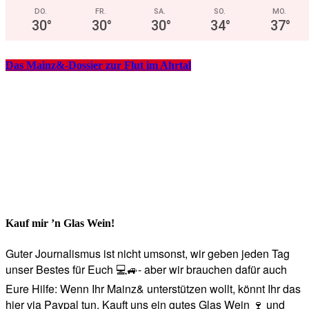
DO.
FR.
SA.
SO.
MO.
30
°
30
°
30
°
34
°
37
°
Das Mainz&-Dossier zur Flut im Ahrtal
Kauf mir ’n Glas Wein!
Guter Journalismus ist nicht umsonst, wir geben jeden Tag
unser Bestes für Euch 💻🚙- aber wir brauchen dafür auch
Eure Hilfe: Wenn Ihr Mainz& unterstützen wollt, könnt Ihr das
hier via Paypal tun. Kauft uns ein gutes Glas Wein 🍷 und