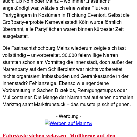
auch: Ob Köln oder Mainz – wo immer „Fastnacht“
angekündigt war, wälzte sich eine wahre Flut von
Partygängern in Kostümen in Richtung Eventort. Selbst die
Großparty-erprobte Karnevalsstadt Köln wurde förmlich
überrannt, alle Partyflächen waren binnen kürzester Zeit
ausgelastet.
Die Fastnachtshochburg Mainz wiederum zeigte sich fast
vollständig – unvorbereitet. 30.000 feierwillige Narren
stürmten schon am Vormittag die Innenstadt, doch außer der
Narrenparty auf dem Schillerplatz war nichts vorbereitet,
nichts organisiert. Imbissbuden und Getränkestände in der
Innenstadt? Fehlanzeige. Ebenso wie irgendeine
Vorbereitung in Sachen Dixieklos, Reinigungstrupps oder
Müllcontainer. Die Menge der Narren traf auf einen normalen
Markttag samt Marktfrühstück – das musste ja schief gehen.
- Werbung -
Fahrgäste stehen gelassen, Müllberge auf den