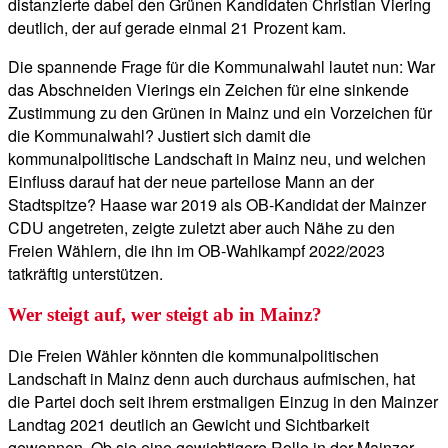
distanzierte dabei den Grünen Kandidaten Christian Viering
deutlich, der auf gerade einmal 21 Prozent kam.
Die spannende Frage für die Kommunalwahl lautet nun: War
das Abschneiden Vierings ein Zeichen für eine sinkende
Zustimmung zu den Grünen in Mainz und ein Vorzeichen für
die Kommunalwahl? Justiert sich damit die
kommunalpolitische Landschaft in Mainz neu, und welchen
Einfluss darauf hat der neue parteilose Mann an der
Stadtspitze? Haase war 2019 als OB-Kandidat der Mainzer
CDU angetreten, zeigte zuletzt aber auch Nähe zu den
Freien Wählern, die ihn im OB-Wahlkampf 2022/2023
tatkräftig unterstützen.
Wer steigt auf, wer steigt ab in Mainz?
Die Freien Wähler könnten die kommunalpolitischen
Landschaft in Mainz denn auch durchaus aufmischen, hat
die Partei doch seit ihrem erstmaligen Einzug in den Mainzer
Landtag 2021 deutlich an Gewicht und Sichtbarkeit
gewonnen. Ob sie eine gewichtigere Rolle in der Mainzer