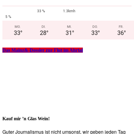
33 %
1.3kmh
5 %
MO.
DI.
MI.
DO.
FR.
33
°
28
°
31
°
33
°
36
°
Das Mainz&-Dossier zur Flut im Ahrtal
Kauf mir ’n Glas Wein!
Guter Journalismus ist nicht umsonst, wir geben jeden Tag