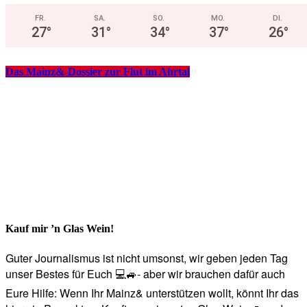
FR.
SA.
SO.
MO.
DI.
27
°
31
°
34
°
37
°
26
°
Das Mainz&-Dossier zur Flut im Ahrtal
Kauf mir ’n Glas Wein!
Guter Journalismus ist nicht umsonst, wir geben jeden Tag
unser Bestes für Euch 💻🚙- aber wir brauchen dafür auch
Eure Hilfe: Wenn Ihr Mainz& unterstützen wollt, könnt Ihr das