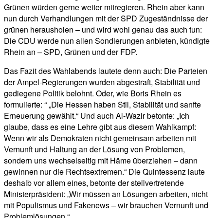
Grünen würden gerne weiter mitregieren. Rhein aber kann
nun durch Verhandlungen mit der SPD Zugeständnisse der
grünen herausholen – und wird wohl genau das auch tun:
Die CDU werde nun allen Sondierungen anbieten, kündigte
Rhein an – SPD, Grünen und der FDP.
Das Fazit des Wahlabends lautete denn auch: Die Parteien
der Ampel-Regierungen wurden abgestraft, Stabilität und
gediegene Politik belohnt. Oder, wie Boris Rhein es
formulierte: “ „Die Hessen haben Stil, Stabilität und sanfte
Erneuerung gewählt.“ Und auch Al-Wazir betonte: „Ich
glaube, dass es eine Lehre gibt aus diesem Wahlkampf:
Wenn wir als Demokraten nicht gemeinsam arbeiten mit
Vernunft und Haltung an der Lösung von Problemen,
sondern uns wechselseitig mit Häme überziehen – dann
gewinnen nur die Rechtsextremen.“ Die Quintessenz laute
deshalb vor allem eines, betonte der stellvertretende
Ministerpräsident: „Wir müssen an Lösungen arbeiten, nicht
mit Populismus und Fakenews – wir brauchen Vernunft und
Problemlösungen.“