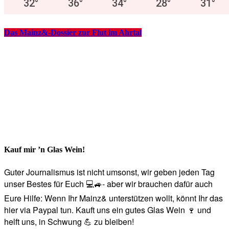
32
°
36
°
34
°
28
°
31
°
Das Mainz&-Dossier zur Flut im Ahrtal
Kauf mir ’n Glas Wein!
Guter Journalismus ist nicht umsonst, wir geben jeden Tag
unser Bestes für Euch 💻🚙- aber wir brauchen dafür auch
Eure Hilfe: Wenn Ihr Mainz& unterstützen wollt, könnt Ihr das
hier via Paypal tun. Kauft uns ein gutes Glas Wein 🍷 und
helft uns, in Schwung 💪 zu bleiben!