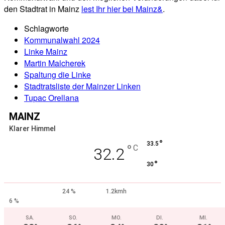
den Stadtrat in Mainz
lest Ihr hier bei Mainz&
.
Schlagworte
Kommunalwahl 2024
Linke Mainz
Martin Malcherek
Spaltung die Linke
Stadtratsliste der Mainzer Linken
Tupac Orellana
MAINZ
Klarer Himmel
°
33.5
°
C
32.2
°
30
24 %
1.2kmh
6 %
SA.
SO.
MO.
DI.
MI.