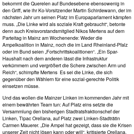
bekommt die Querelen auf Bundesebene ebensowenig in
den Griff, wie ihr Ko-Vorsitzender Martin Schirdewann, der im
nächsten Jahr um seinen Platz im Europaparlament kämpfen
muss. „Die Linke wird als soziale Kraft gebraucht“, betonte
denn auch Kreisvorstandsmitglied Nikos Mertens auf dem
Parteitag in Mainz am Wochenende: Weder die
Ampelkoalition in Mainz, noch die im Land Rheinland-Pfalz
oder im Bund seien „Fortschrittskoalitionen“. „Ein Spar-
Haushalt nach dem anderen lässt die Infrastruktur
verkümmern und vergrößert die Schere zwischen Arm und
Reich“, schimpfte Mertens Es sei die Linke, die sich
gegenüber den Wählern für eine sozial-gerechte Politik
einsetzen müsse.
Und das wollen die Mainzer Linken im kommenden Jahr mit
einem bewährten Team tun: Auf Platz eins setzte die
Versammlung den bisherigen Stadtratsfraktionschef der
Linken, Tipac Orellana, auf Platz zwei Linken-Stadträtin
Carmen Mauerer. „Die Ampel hat gezeigt, dass sie die Krisen
unserer Zeit nicht lösen kann oder will“, kritisierte Orellana.