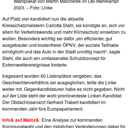
Wahlplakat von Martin Malcherek im OB-Wahlkampf
2023. – Foto: Linke
Auf Platz vier kandidiert nun die aktuelle
Kreisschatzmeisterin Carlotta Stahl, sie kündigte an, sich vor
allem für Verkehrswende und mehr Klimaschutz einsetzen zu
wollen. Besonders wichtig sei dafür „ein effizienter, gut
ausgebauter und kostenfreier ÖPNV, der soziale Teilhabe
ermöglicht und das Auto in der Stadt unnötig macht“, sagte
Stahl, die auch ein umfassendes Schutzkonzept für
Extremwetterereignisse forderte.
Insgesamt wurden 60 Listenplätze vergeben, das
Geschlechterverhältnis sei ausgeglichen, teilte die Linke
weiter mit. Gegenkandidaturen habe es nicht gegeben. Nicht
auf der Liste steht der wohl prominenteste Linken-Kandidat:
Der Obdachlosenarzt Gerhard Trabert kandidiert im
kommenden Jahr fürs Europaparlament.
Info& auf Mainz&:
Eine Analyse zur kommenden
Kommunalwahl und den möglichen Veränderungen dabei für