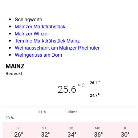
Schlagworte
Mainzer Marktfrühstück
Mainzer Winzer
Termine Marktfrühstück Mainz
Weinausschank am Mainzer Rheinufer
Weingenuss am Dom
MAINZ
Bedeckt
°
26.1
°
C
25.6
°
24.7
31 %
1.3kmh
93 %
FR.
SA.
SO.
MO.
DI.
26
°
32
°
34
°
36
°
30
°