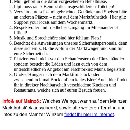
Müll gehört in die dafür vorgesehenen Behältnisse.
Pipi muss raus? Benutzt die ausgeschilderten Toiletten!
Verzehrt eure selbst mitgebrachten Getränke und Speisen bitte
an anderen Plätzen – nicht auf dem Marktfrühstück. Hier gilt:
Support your locals auf dem Wochenmarkt.
Respektvoller und friedlicher Umgang im Miteinander ist
Pflicht!
Musik und Sprechchöre sind hier fehl am Platz!
Beachtet die Anweisungen unseres Sicherheitspersonals, denn
diese sichern z. B. die Abfuhr der Marktwagen und sind für
eure Sicherheit da.
Platziert euch nicht vor den Schaufenstern der Einzelhändler
sondern besucht die Läden und lasst euch von dem
unterschiedlichen Angebot am Fischtorkiez Mainz begeistern.
Großer Hunger nach dem Marktfrühstück oder
zwischendurch mal Bock auf ein kaltes Bier? Auch hier findet
ihr in direkter Nachbarschaft verschiedene Kneipen und
Restaurants, welche sich auf euren Besuch freuen.
Info& auf Mainz&:
Welches Weingut wann auf dem Mainzer
Marktfrühstück ausschenkt, sowie alle weiteren Termine und
Infos zu den Mainzer Winzern
findet Ihr hier im Internet
.