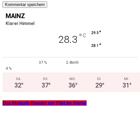
MAINZ
Klarer Himmel
°
29.5
°
C
28.3
°
28.1
37 %
2.4kmh
4 %
SA.
SO.
MO.
DI.
MI.
32
°
37
°
36
°
29
°
31
°
Das Mainz&-Dossier zur Flut im Ahrtal