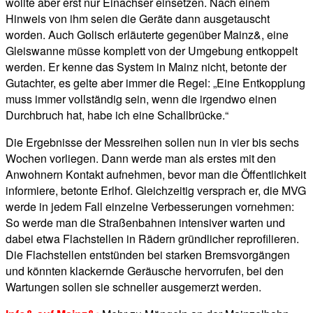
wollte aber erst nur Einachser einsetzen. Nach einem
Hinweis von ihm seien die Geräte dann ausgetauscht
worden. Auch Golisch erläuterte gegenüber Mainz&, eine
Gleiswanne müsse komplett von der Umgebung entkoppelt
werden. Er kenne das System in Mainz nicht, betonte der
Gutachter, es gelte aber immer die Regel: „Eine Entkopplung
muss immer vollständig sein, wenn die irgendwo einen
Durchbruch hat, habe ich eine Schallbrücke.“
Die Ergebnisse der Messreihen sollen nun in vier bis sechs
Wochen vorliegen. Dann werde man als erstes mit den
Anwohnern Kontakt aufnehmen, bevor man die Öffentlichkeit
informiere, betonte Erlhof. Gleichzeitig versprach er, die MVG
werde in jedem Fall einzelne Verbesserungen vornehmen:
So werde man die Straßenbahnen intensiver warten und
dabei etwa Flachstellen in Rädern gründlicher reprofilieren.
Die Flachstellen entstünden bei starken Bremsvorgängen
und könnten klackernde Geräusche hervorrufen, bei den
Wartungen sollen sie schneller ausgemerzt werden.