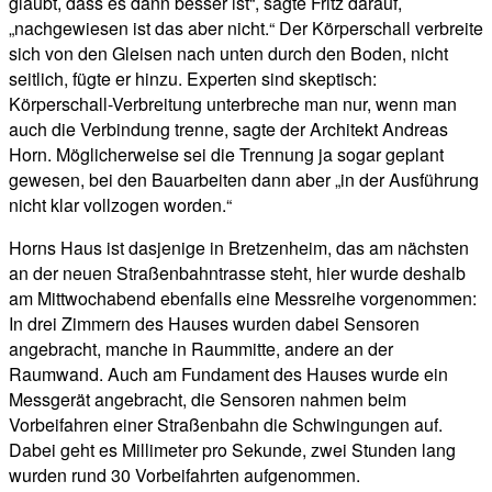
glaubt, dass es dann besser ist“, sagte Fritz darauf,
„nachgewiesen ist das aber nicht.“ Der Körperschall verbreite
sich von den Gleisen nach unten durch den Boden, nicht
seitlich, fügte er hinzu. Experten sind skeptisch:
Körperschall-Verbreitung unterbreche man nur, wenn man
auch die Verbindung trenne, sagte der Architekt Andreas
Horn. Möglicherweise sei die Trennung ja sogar geplant
gewesen, bei den Bauarbeiten dann aber „in der Ausführung
nicht klar vollzogen worden.“
Horns Haus ist dasjenige in Bretzenheim, das am nächsten
an der neuen Straßenbahntrasse steht, hier wurde deshalb
am Mittwochabend ebenfalls eine Messreihe vorgenommen:
In drei Zimmern des Hauses wurden dabei Sensoren
angebracht, manche in Raummitte, andere an der
Raumwand. Auch am Fundament des Hauses wurde ein
Messgerät angebracht, die Sensoren nahmen beim
Vorbeifahren einer Straßenbahn die Schwingungen auf.
Dabei geht es Millimeter pro Sekunde, zwei Stunden lang
wurden rund 30 Vorbeifahrten aufgenommen.