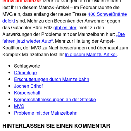
Info& auf Mainz&:
Mehr zu Mängeln an der Mainzelbahn
lest Ihr in diesem Mainz&-Artikel – im Februar räumte die
MVG ein, dass entlang der neuen Trasse
400 Schweißnähte
defekt
sind. Mehr zu den Bedenken der Anwohner gegen
das Gutachter-Büro Fritz
gibt es hier
, mehr zu den
Auswirkungen der Probleme mit der Mainzelbahn hier:
„Die
fahren jetzt wieder Auto“
. Mehr zur Haltung der Ampel-
Koalition, der MVG zu Nachbesserungen und überhaupt zum
Komplex Mainzelbahn lest Ihr
in diesem Mainz&-Artikel
.
Schlagworte
Dämmfuge
Erschütterungen durch Mainzelbahn
Jochen Erlhof
Körperschall
Körperschallmessungen an der Strecke
MVG
Probleme mit der Mainzelbahn
HINTERLASSEN SIE EINEN KOMMENTAR