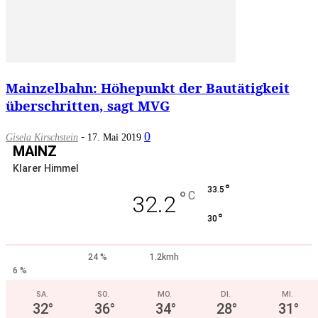
Mainzelbahn: Höhepunkt der Bautätigkeit
überschritten, sagt MVG
-
0
Gisela Kirschstein
17. Mai 2019
MAINZ
Klarer Himmel
°
33.5
°
C
32.2
°
30
24 %
1.2kmh
6 %
SA.
SO.
MO.
DI.
MI.
32
°
36
°
34
°
28
°
31
°