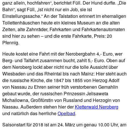
ganz allein, hochfahren“, berichtet Füll. Der Hund durfte. „Die
Bahn“, sagt Füll, „ist nicht nur ein Job, sie ist
Einstellungssache.“ An der Talstation erinnert im ehemaligen
Toilettenhäuschen heute ein kleines Museum an die alten
Zeiten, alte Zahnräder, Fahrkarten und Fahrkartenautomaten
sind hier zu sehen – und die erste Fahrkarte, Preis: 20
Pfennig.
Heute kostet eine Fahrt mit der Nerobergbahn 4,- Euro, wer
Berg- und Talfahrt zusammen bucht, zahlt 5,- Euro. Oben auf
dem Neroberg lockt aber nicht nur die tolle Aussicht über
Wiesbaden und das Rheintal bis nach Mainz: Hier steht auch
die russische Kirche, die 1847 bis 1855 von Herzog Adolf
von Nassau zu Ehren seiner früh verstorbenen Gemahlin
gebaut wurde, der russischen Prinzessin Jelisaweta
Michailowna, Großfürstin von Russland und Herzogin von
Nassau. Außerdem stehen hier der
Kletterwald Neroberg
und natürlich das herrliche
Opelbad
.
Saisonstart für 2018 ist am 24. März um genau 10.00 Uhr, am