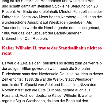
lang ist die Strecke, 83 Höhenmeter überwindet die Bahn
und schafft damit am steilsten Stück eine Steigung von 26
Prozent. Am Ende der dreieinhalb Minuten Fahrzeit steht der
Fahrgast auf dem 245 Meter hohen Neroberg – und kann die
wunderschöne Aussicht auf Wiesbaden genießen. Als
Touristenbahn wurde die Nerobergbahn denn auch gebaut,
1888 war das, der Erbauer: der Baden-Badener
Unternehmer Carl Rudolph.
Kaiser Wilhelm II. traute der Standseilbahn nicht so
recht
Es war die Zeit, als der Tourismus so richtig zum Zeitvertreib
der adligen Eliten geworden war – auch die Seilbahn
Rüdesheim samt dem Niederwald-Denkmal wurden in dieser
Zeit errichtet. 1888, da war die Weltkurstadt Wiesbaden
bereits der Treffpunkt von Adel und Kaiser, im „Nizza des
Nordens“ traf sich die Elite Europas, gerade auch aus
Russland. Auch der deutsche Kaiser Wilhelm II. weilte
regelmäßig in Wiesbaden, da kam die Bahn auf den