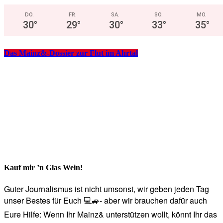
DO.
FR.
SA.
SO.
MO.
30
°
29
°
30
°
33
°
35
°
Das Mainz&-Dossier zur Flut im Ahrtal
Kauf mir ’n Glas Wein!
Guter Journalismus ist nicht umsonst, wir geben jeden Tag
unser Bestes für Euch 💻🚙- aber wir brauchen dafür auch
Eure Hilfe: Wenn Ihr Mainz& unterstützen wollt, könnt Ihr das