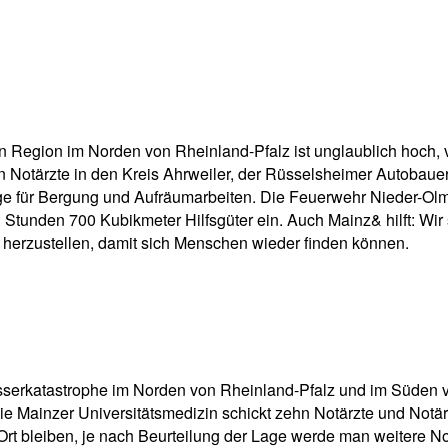
pp
Email
Drucken
enen Region im Norden von Rheinland-Pfalz ist unglaublich hoch,
hn Notärzte in den Kreis Ahrweiler, der Rüsselsheimer Autobaue
ge für Bergung und Aufräumarbeiten. Die Feuerwehr Nieder-Olm
Stunden 700 Kubikmeter Hilfsgüter ein. Auch Mainz& hilft: Wir
 herzustellen, damit sich Menschen wieder finden können.
erkatastrophe im Norden von Rheinland-Pfalz und im Süden v
 Mainzer Universitätsmedizin schickt zehn Notärzte und Notärz
Ort bleiben, je nach Beurteilung der Lage werde man weitere No