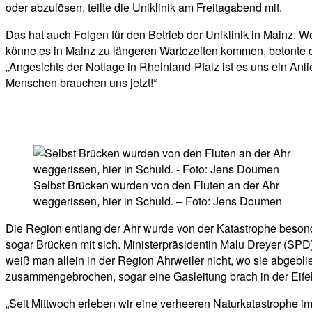
oder abzulösen, teilte die Uniklinik am Freitagabend mit.
Das hat auch Folgen für den Betrieb der Uniklinik in Mainz: We
könne es in Mainz zu längeren Wartezeiten kommen, betonte d
„Angesichts der Notlage in Rheinland-Pfalz ist es uns ein Anli
Menschen brauchen uns jetzt!“
Selbst Brücken wurden von den Fluten an der Ahr
weggerissen, hier in Schuld. – Foto: Jens Doumen
Die Region entlang der Ahr wurde von der Katastrophe besonde
sogar Brücken mit sich. Ministerpräsidentin Malu Dreyer (SP
weiß man allein in der Region Ahrweiler nicht, wo sie abgebl
zusammengebrochen, sogar eine Gasleitung brach in der Eifel
„Seit Mittwoch erleben wir eine verheeren Naturkatastrophe i