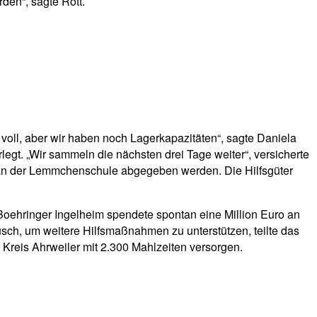
den“, sagte Rott.
 voll, aber wir haben noch Lagerkapazitäten“, sagte Daniela
t. „Wir sammeln die nächsten drei Tage weiter“, versicherte
r an der Lemmchenschule abgegeben werden. Die Hilfsgüter
ehringer Ingelheim spendete spontan eine Million Euro an
sch, um weitere Hilfsmaßnahmen zu unterstützen, teilte das
Kreis Ahrweiler mit 2.300 Mahlzeiten versorgen.