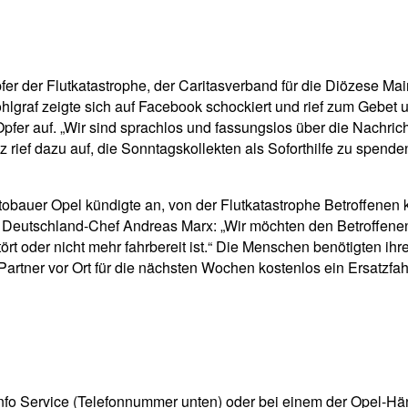
r der Flutkatastrophe, der Caritasverband für die Diözese Main
hlgraf zeigte sich auf Facebook schockiert und rief zum Gebet u
pfer auf. „Wir sind sprachlos und fassungslos über die Nachric
rief dazu auf, die Sonntagskollekten als Soforthilfe zu spend
bauer Opel kündigte an, von der Flutkatastrophe Betroffenen ko
 Deutschland-Chef Andreas Marx: „Wir möchten den Betroffenen
stört oder nicht mehr fahrbereit ist.“ Die Menschen benötigten i
Partner vor Ort für die nächsten Wochen kostenlos ein Ersatzfa
Info Service (Telefonnummer unten) oder bei einem der Opel-H