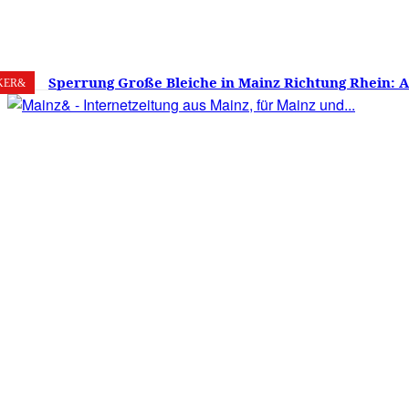
7. August 2026
Mainz
C
25.6
Sperrung Große Bleiche in Mainz Richtung Rhein: 
KER&
verwirrt, Mainzer stinksauer – Haben die Mainzer 
gestimmt?