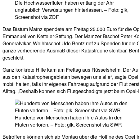
Die Hochwasserfluten haben entlang der Ahr
unglaublich Verwüstungen hinterlassen. – Foto: gik,
Screenshot via ZDF
Das Bistum Mainz spendete am Freitag 25.000 Euro für die Opfe
Emmanuel von Ketteler-Stiftung. Der Mainzer Bischof Peter Ko
Generalvikar, Weihbischof Udo Bentz rief zu Spenden für die O
ganze verheerende Ausmaß dieser Katastrophe sichtbar. Bentz 
geschickt.
Ganz konkrete Hilfe kam am Freitag aus Rüsselsheim: Der Auto
aus den Katastrophengebieten bewegen uns alle“, sagte Opel
mobil halten, falls ihr eigenes Fahrzeug aufgrund der Flut zer
Alltag. „Deshalb können sich Flutgeschädigte jetzt beim Opel-
Hunderte von Menschen haben ihre Autos in den
Fluten verloren. – Foto: gik, Screenshot via SWR
Betroffene können sich ab Montag über die Hotline des Opel 