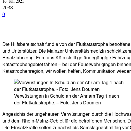
16. Juli 2021
2038
0
Facebook
Twitter
Telegram
WhatsA
Die Hilfsbereitschaft für die von der Flutkatastrophe betroff
und Unterstützer. Die Mainzer Universitätsmedizin schickt ze
Ersatzfahrzeug. Ford aus Köln stellt geländegängige Fahrzeu
Katastrophengebiet fahren – bei der Feuerwehr gingen binnen 
Katastrophenregion, wir wollen helfen, Kommunikation wieder
Verwüstungen in Schuld an der Ahr am Tag 1 nach
der Flutkatastrophe. – Foto: Jens Doumen
Angesichts der ungeheuren Verwüstungen durch die Hochwass
und dem Rhein-Mainz-Gebiet für die betroffenen Menschen. Die
Die Einsatzkräfte sollen zunächst bis Samstagnachmittag vor 