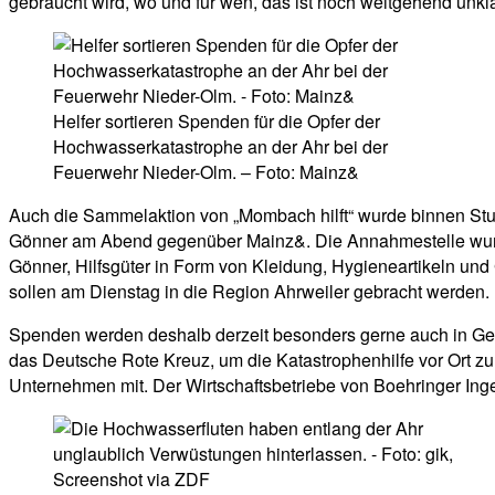
gebraucht wird, wo und für wen, das ist noch weitgehend unkl
Helfer sortieren Spenden für die Opfer der
Hochwasserkatastrophe an der Ahr bei der
Feuerwehr Nieder-Olm. – Foto: Mainz&
Auch die Sammelaktion von „Mombach hilft“ wurde binnen Stunde
Gönner am Abend gegenüber Mainz&. Die Annahmestelle wurde 
Gönner, Hilfsgüter in Form von Kleidung, Hygieneartikeln un
sollen am Dienstag in die Region Ahrweiler gebracht werden.
Spenden werden deshalb derzeit besonders gerne auch in Ge
das Deutsche Rote Kreuz, um die Katastrophenhilfe vor Ort zu
Unternehmen mit. Der Wirtschaftsbetriebe von Boehringer Ing