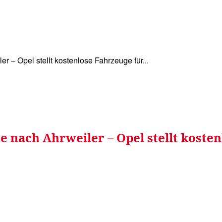
WISSEN&
VERKEHR&
FLUT AHRTAL&
NA
r – Opel stellt kostenlose Fahrzeuge für...
 nach Ahrweiler – Opel stellt kosten