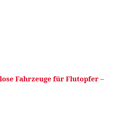
RRETEI&
WEIN&
SPONSORED&
WERBEN AUF
lose Fahrzeuge für Flutopfer –