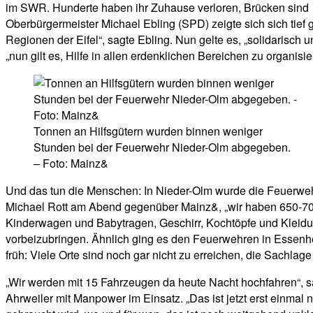
im SWR. Hunderte haben ihr Zuhause verloren, Brücken sind
Oberbürgermeister Michael Ebling (SPD) zeigte sich sich tief g
Regionen der Eifel“, sagte Ebling. Nun gelte es, „solidaris
„nun gilt es, Hilfe in allen erdenklichen Bereichen zu organis
Tonnen an Hilfsgütern wurden binnen weniger
Stunden bei der Feuerwehr Nieder-Olm abgegeben.
– Foto: Mainz&
Und das tun die Menschen: In Nieder-Olm wurde die Feuerwehr 
Michael Rott am Abend gegenüber Mainz&, „wir haben 650-70
Kinderwagen und Babytragen, Geschirr, Kochtöpfe und Klei
vorbeizubringen. Ähnlich ging es den Feuerwehren in Essenhe
früh: Viele Orte sind noch gar nicht zu erreichen, die Sachlage v
„Wir werden mit 15 Fahrzeugen da heute Nacht hochfahren“, sag
Ahrweiler mit Manpower im Einsatz. „Das ist jetzt erst einmal n