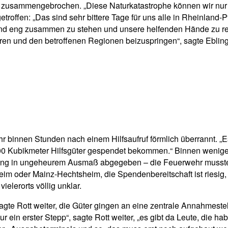
 zusammengebrochen. „Diese Naturkatastrophe können wir nur 
etroffen: „Das sind sehr bittere Tage für uns alle in Rheinland-
ch und eng zusammen zu stehen und unsere helfenden Hände zu r
ieren und den betroffenen Regionen beizuspringen“, sagte Ebling
binnen Stunden nach einem Hilfsaufruf förmlich überrannt. „Es 
0 Kubikmeter Hilfsgüter gespendet bekommen.“ Binnen wenige
dung in ungeheurem Ausmaß abgegeben – die Feuerwehr musste 
im oder Mainz-Hechtsheim, die Spendenbereitschaft ist riesig
ielerorts völlig unklar.
te Rott weiter, die Güter gingen an eine zentrale Annahmestell
ur ein erster Stepp“, sagte Rott weiter, „es gibt da Leute, die 