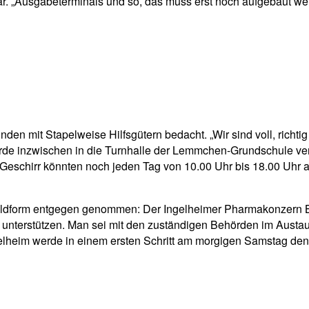
ar. „Ausgabeterminals und so, das muss erst noch aufgebaut wer
n mit Stapelweise Hilfsgütern bedacht. „Wir sind voll, richtig
inzwischen in die Turnhalle der Lemmchen-Grundschule verleg
d Geschirr könnten noch jeden Tag von 10.00 Uhr bis 18.00 Uh
ldform entgegen genommen: Der Ingelheimer Pharmakonzern Bo
 unterstützen. Man sei mit den zuständigen Behörden im Austau
elheim werde in einem ersten Schritt am morgigen Samstag den 