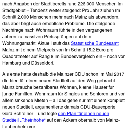
nach Angaben der Stadt bereits rund 226.000 Menschen im
Stadtgebiet – Tendenz weiter steigend: Pro Jahr ziehen im
Schnitt 2.000 Menschen mehr nach Mainz als abwandern,
das aber birgt auch erhebliche Probleme. Die steigende
Nachfrage nach Wohnraum führte in den vergangenen
Jahren zu massiven Preissprüngen auf dem
Wohnungsmarkt: Aktuell stuft das
Statistische Bundesamt
Mainz mit einem Mietpreis von im Schnitt 15,2 Euro pro
Quadratmeter auf Rang 8 im Bundesvergleich ein – noch vor
Hamburg und Düsseldorf.
Als erste hatte deshalb die Mainzer CDU schon im Mai 2017
die Idee für einen neuen Stadtteil auf den Weg gebracht:
Mainz brauche bezahlbares Wohnen, kleine Häuser für
junge Familien, Wohnraum für Singles und Senioren und vor
allem sinkende Mieten – all das gehe nur mit einem komplett
neuen Stadtteil, argumentierte damals CDU-Bauexperte
Gerd Schreiner – und legte
den Plan für einen neuen
Stadtteil „Rheinhöhe“
auf den Äckern oberhalb von Mainz-
Laubenheim vor.