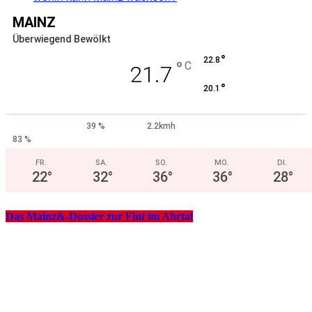
MAINZ
Überwiegend Bewölkt
°
22.8
°
C
21.7
°
20.1
39 %
2.2kmh
83 %
FR.
SA.
SO.
MO.
DI.
22
°
32
°
36
°
36
°
28
°
Das Mainz&-Dossier zur Flut im Ahrtal