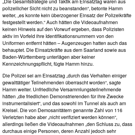
„Die Gesamtstrategie und Taktik am Einsatztag waren aus
polizeilicher Sicht nicht zu beanstanden“, betonte Hamm
weiter, „es konnte kein überzogener Einsatz der Polizeikräfte
festgestellt werden.“ Auch hätten die Videoaufnahmen
keinen Hinweis auf den Vorwurf ergeben, dass Polizisten
aktiv im Vorfeld ihre Identifikationsnummern von den
Uniformen entfernt hätten – Augenzeugen hatten auch das
behauptet. Die Einsatzkräfte aus dem Saarland sowie aus
Baden-Württemberg unterlägen aber keiner
Kennzeichnungspflicht, fügte Hamm hinzu.
Die Polizei sei am Einsatztag „durch das Verhalten einiger
gewalttätiger Teilnehmenden überrascht worden“, sagte
Hamm weiter. Unfriedliche Versammlungsteilnehmende
hätten „die friedlichen Demonstrierenden für ihre Zwecke
instrumentalisiert“, und das sowohl im Tunnel als auch am
Kreisel. Die von Demosanitätern genannte Zahl von 116
Verletzten habe aber „nicht verifiziert werden können“,
allerdings ließen die Videoaufnahmen „den Schluss zu, dass
durchaus einige Personen, deren Anzahl jedoch sehr