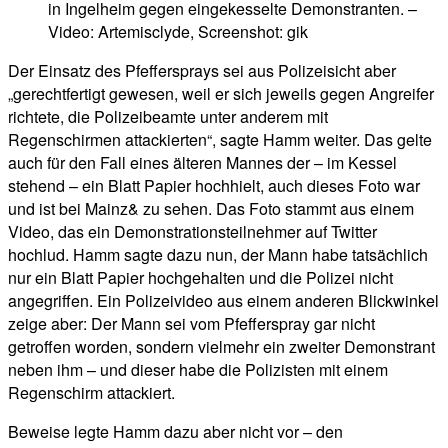
in Ingelheim gegen eingekesselte Demonstranten. –
Video: Artemisclyde, Screenshot: gik
Der Einsatz des Pfeffersprays sei aus Polizeisicht aber
„gerechtfertigt gewesen, weil er sich jeweils gegen Angreifer
richtete, die Polizeibeamte unter anderem mit
Regenschirmen attackierten“, sagte Hamm weiter. Das gelte
auch für den Fall eines älteren Mannes der – im Kessel
stehend – ein Blatt Papier hochhielt, auch dieses Foto war
und ist bei Mainz& zu sehen. Das Foto stammt aus einem
Video, das ein Demonstrationsteilnehmer auf Twitter
hochlud. Hamm sagte dazu nun, der Mann habe tatsächlich
nur ein Blatt Papier hochgehalten und die Polizei nicht
angegriffen. Ein Polizeivideo aus einem anderen Blickwinkel
zeige aber: Der Mann sei vom Pfefferspray gar nicht
getroffen worden, sondern vielmehr ein zweiter Demonstrant
neben ihm – und dieser habe die Polizisten mit einem
Regenschirm attackiert.
Beweise legte Hamm dazu aber nicht vor – den