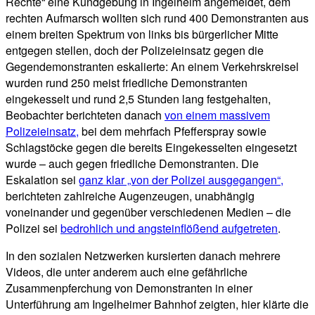
Rechte“ eine Kundgebung in Ingelheim angemeldet, dem
rechten Aufmarsch wollten sich rund 400 Demonstranten aus
einem breiten Spektrum von links bis bürgerlicher Mitte
entgegen stellen, doch der Polizeieinsatz gegen die
Gegendemonstranten eskalierte: An einem Verkehrskreisel
wurden rund 250 meist friedliche Demonstranten
eingekesselt und rund 2,5 Stunden lang festgehalten,
Beobachter berichteten danach
von einem massivem
Polizeieinsatz,
bei dem mehrfach Pfefferspray sowie
Schlagstöcke gegen die bereits Eingekesselten eingesetzt
wurde – auch gegen friedliche Demonstranten. Die
Eskalation sei
ganz klar „von der Polizei ausgegangen“,
berichteten zahlreiche Augenzeugen, unabhängig
voneinander und gegenüber verschiedenen Medien – die
Polizei sei
bedrohlich und angsteinflößend aufgetreten
.
In den sozialen Netzwerken kursierten danach mehrere
Videos, die unter anderem auch eine gefährliche
Zusammenpferchung von Demonstranten in einer
Unterführung am Ingelheimer Bahnhof zeigten, hier klärte die