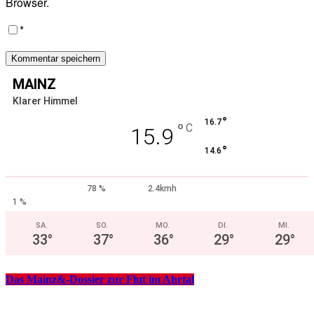
Browser.
*
MAINZ
Klarer Himmel
°
16.7
°
C
15.9
°
14.6
78 %
2.4kmh
1 %
SA.
SO.
MO.
DI.
MI.
33
°
37
°
36
°
29
°
29
°
Das Mainz&-Dossier zur Flut im Ahrtal