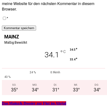
meine Website für den nächsten Kommentar in diesem
Browser.
*
MAINZ
Mäßig Bewölkt
°
34.5
°
C
34.1
°
33.4
24 %
0.9kmh
43 %
SO.
MO.
DI.
MI.
DO.
35
°
34
°
31
°
33
°
34
°
Das Mainz&-Dossier zur Flut im Ahrtal