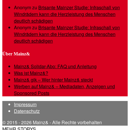
Anonym
zu
Brisante Mainzer Studie: Infraschall von
Windrädern kann die Herzleistung des Menschen
deutlich schädigen
Anonym
zu
Brisante Mainzer Studie: Infraschall von
Windrädern kann die Herzleistung des Menschen
deutlich schädigen
Über Mainz&
Mainz& Solidar-Abo: FAQ und Anleitung
Was ist Mainz&?
Mainz& gik – Wer hinter Mainz& steckt
Werben auf Mainz& – Mediadaten, Anzeigen und
Sponsored Posts
Impressum
Datenschutz
© 2015 - 2026 Mainz& - Alle Rechte vorbehalten
MEHR STORYS