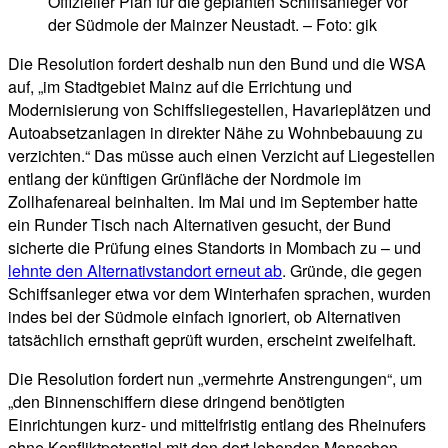
Offizieller Plan für die geplanten Schiffsanleger vor
der Südmole der Mainzer Neustadt. – Foto: gik
Die Resolution fordert deshalb nun den Bund und die WSA
auf, „im Stadtgebiet Mainz auf die Errichtung und
Modernisierung von Schiffsliegestellen, Havarieplätzen und
Autoabsetzanlagen in direkter Nähe zu Wohnbebauung zu
verzichten.“ Das müsse auch einen Verzicht auf Liegestellen
entlang der künftigen Grünfläche der Nordmole im
Zollhafenareal beinhalten. Im Mai und im September hatte
ein Runder Tisch nach Alternativen gesucht, der Bund
sicherte die Prüfung eines Standorts in Mombach zu – und
lehnte den Alternativstandort erneut ab
. Gründe, die gegen
Schiffsanleger etwa vor dem Winterhafen sprachen, wurden
indes bei der Südmole einfach ignoriert, ob Alternativen
tatsächlich ernsthaft geprüft wurden, erscheint zweifelhaft.
Die Resolution fordert nun „vermehrte Anstrengungen“, um
„den Binnenschiffern diese dringend benötigten
Einrichtungen kurz- und mittelfristig entlang des Rheinufers
ohne Konfliktpotential mit den dort lebenden Menschen