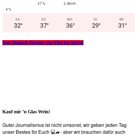
37 %
2.4kmh
4 %
SA.
SO.
MO.
DI.
MI.
32
°
37
°
36
°
29
°
31
°
Das Mainz&-Dossier zur Flut im Ahrtal
Kauf mir ’n Glas Wein!
Guter Journalismus ist nicht umsonst, wir geben jeden Tag
unser Bestes für Euch 💻🚙- aber wir brauchen dafür auch