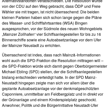
Alternativstandorten verabschieden. Die Resolution wurde
von der CDU auf den Weg gebracht, dass ÖDP und Freie
Wähler sie mit tragen, ist nicht überraschend: Die beiden
kleinen Parteien haben sich schon lange gegen die Pläne
des Wasser- und Schifffahrtsamtes (WSA) Bingen
ausgesprochen, vor der Südmole des neuen Wohngebiets
„Mainzer Zollhafen“ vier Schiffsanlegestellen für bis zu 16
Binnenschiffe sowie eine Autoabsetzanlage vor dem Ufer
der Mainzer Neustadt zu errichten.
Überraschend ist indes, dass nach Mainz&-Informationen
wohl auch die SPD-Fraktion die Resolution mittragen will –
die SPD-Fraktion würde sich damit gegen Oberbürgermeister
Michael Ebling (SPD) stellen, der die Schiffsanlegestellen
bislang entschieden verteidigt hatte. In der SPD Mainz-
Neustadt hingegen zeigte man sich vor allem über die
geplante Autoabsetzanlage vor der denkmalgeschützten
Caponniere, unmittelbar am Feldbergplatz und in direkt vor
der Grünanlage und einem Kinderspielplatz geschockt.
Anwohner, Politik und die Bürgerinitiative Neustadt-Ufer