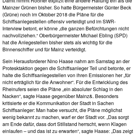
Damit nimmt Rößner explizit eine andere Haltung ein als die
Mainzer Grünen bisher. So hatte Bürgermeister Günter Beck
(Grüne) noch im Oktober 2018 die Pläne für die
Schiffsanlegestellen offensiv verteidigt und im SWR-
Interview betont, er könne „die ganzen Befürchtungen nicht
nachvollziehen.“ Oberbürgermeister Michael Ebling (SPD)
hat die Anlegestellen bisher stets als wichtig für die
Binnenschiffer und für Mainz verteidigt.
Sein Herausforderer Nino Haase nahm am Samstag an der
Protesktaktion gegen die Schiffsanleger Teil und betonte, er
halte die Schiffsanlegestellen von ihren Emissionen her „für
nicht erträglich für die Anwohner“. Für die Entwicklung des
Rheinufers seien die Pläne „ein absoluter Schlag in den
Nacken“, sagte Haase gegenüber Mainz&. Besonders
kritisierte er die Kommunikation der Stadt in Sachen
Schiffsanleger: Man habe versucht, die Pläne möglichst
wenig bekannt zu machen, warf er der Stadt vor. „Das sorgt
am Ende dafür, dass dort Stillstand herrscht, wenn Klagen
einlaufen – und das ist zu erwarten“, sagte Haase: „Das zeigt