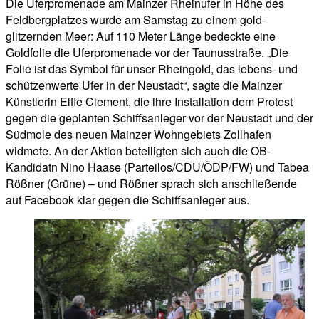
Die Uferpromenade am
Mainzer Rheinufer
in Höhe des
Feldbergplatzes wurde am Samstag zu einem gold-
glitzernden Meer: Auf 110 Meter Länge bedeckte eine
Goldfolie die Uferpromenade vor der Taunusstraße. „Die
Folie ist das Symbol für unser Rheingold, das lebens- und
schützenwerte Ufer in der Neustadt“, sagte die Mainzer
Künstlerin Elfie Clement, die ihre Installation dem Protest
gegen die geplanten Schiffsanleger vor der Neustadt und der
Südmole des neuen Mainzer Wohngebiets Zollhafen
widmete. An der Aktion beteiligten sich auch die OB-
Kandidatn Nino Haase (Parteilos/CDU/ÖDP/FW) und Tabea
Rößner (Grüne) – und Rößner sprach sich anschließende
auf Facebook klar gegen die Schiffsanleger aus.