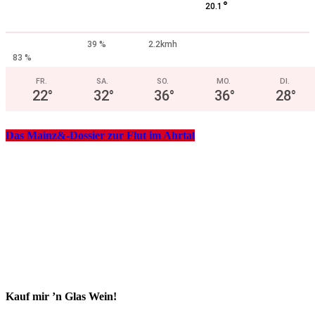
°
20.1
39 %
2.2kmh
83 %
FR.
SA.
SO.
MO.
DI.
22
°
32
°
36
°
36
°
28
°
Das Mainz&-Dossier zur Flut im Ahrtal
Kauf mir ’n Glas Wein!