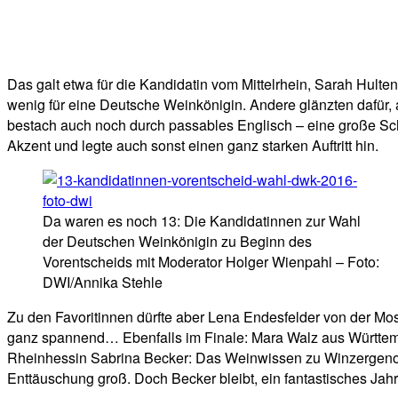
Das galt etwa für die Kandidatin vom Mittelrhein, Sarah Hulte
wenig für eine Deutsche Weinkönigin. Andere glänzten dafür, a
bestach auch noch durch passables Englisch – eine große Sch
Akzent und legte auch sonst einen ganz starken Auftritt hin.
Da waren es noch 13: Die Kandidatinnen zur Wahl
der Deutschen Weinkönigin zu Beginn des
Vorentscheids mit Moderator Holger Wienpahl – Foto:
DWI/Annika Stehle
Zu den Favoritinnen dürfte aber Lena Endesfelder von der 
ganz spannend… Ebenfalls im Finale: Mara Walz aus Württemb
Rheinhessin Sabrina Becker: Das Weinwissen zu Winzergenossen
Enttäuschung groß. Doch Becker bleibt, ein fantastisches Jahr 