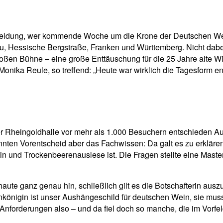
pp
Email
Drucken
scheidung, wer kommende Woche um die Krone der Deutschen We
u, Hessische Bergstraße, Franken und Württemberg. Nicht dab
großen Bühne – eine große Enttäuschung für die 25 Jahre alte W
Monika Reule, so treffend: „Heute war wirklich die Tagesform e
er Rheingoldhalle vor mehr als 1.000 Besuchern entschieden Auf
ten Vorentscheid aber das Fachwissen: Da galt es zu erklären,
 und Trockenbeerenauslese ist. Die Fragen stellte eine Maste
haute ganz genau hin, schließlich gilt es die Botschafterin a
inkönigin ist unser Aushängeschild für deutschen Wein, sie mus
Anforderungen also – und da fiel doch so manche, die im Vorf