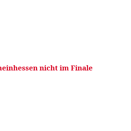
RRETEI&
WEIN&
SPONSORED&
WERBEN AUF
einhessen nicht im Finale