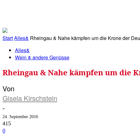
RATHAUS&
ALLES&
MITGLIEDSKONTO
Start
Alles&
Rheingau & Nahe kämpfen um die Krone der Deut
Alles&
Wein & andere Genüsse
Rheingau & Nahe kämpfen um die Kr
Von
Gisela Kirschstein
-
24. September 2016
415
0