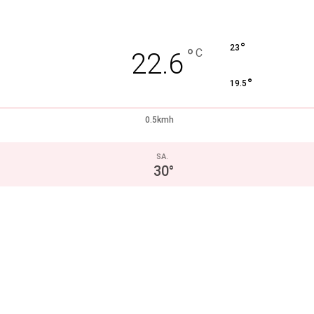
°
23
°
C
22.6
°
19.5
0.5kmh
SA.
30
°