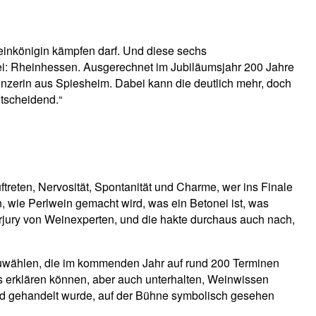
inkönigin kämpfen darf. Und diese sechs
ei: Rheinhessen. Ausgerechnet im Jubiläumsjahr 200 Jahre
inzerin aus Spiesheim. Dabei kann die deutlich mehr, doch
ntscheidend.“
treten, Nervosität, Spontanität und Charme, wer ins Finale
 wie Perlwein gemacht wird, was ein Betonei ist, was
rjury von Weinexperten, und die hakte durchaus auch nach,
uszuwählen, die im kommenden Jahr auf rund 200 Terminen
s erklären können, aber auch unterhalten, Weinwissen
eld gehandelt wurde, auf der Bühne symbolisch gesehen