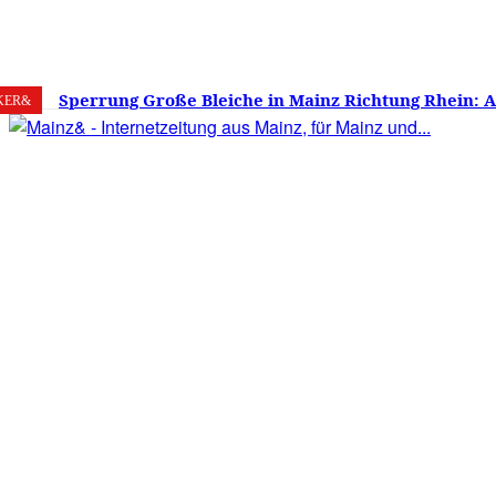
7. August 2026
Mainz
C
22.6
Sperrung Große Bleiche in Mainz Richtung Rhein: 
KER&
verwirrt, Mainzer stinksauer – Haben die Mainzer 
gestimmt?