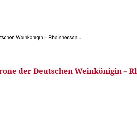
WISSEN&
VERKEHR&
FLUT AHRTAL&
NA
schen Weinkönigin – Rheinhessen...
one der Deutschen Weinkönigin – Rh