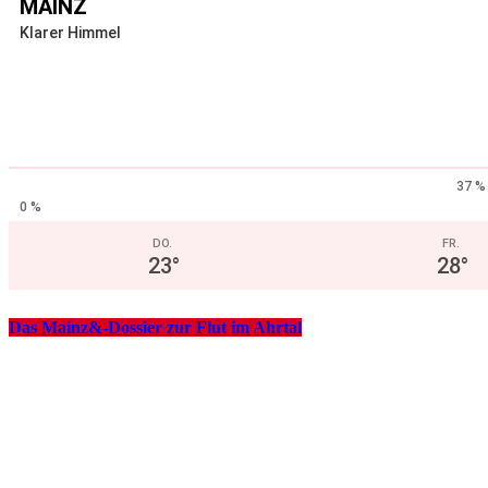
MAINZ
Klarer Himmel
37 %
0 %
DO.
FR.
23
°
28
°
Das Mainz&-Dossier zur Flut im Ahrtal