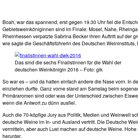
Facebook
Twitter
Telegram
WhatsA
Boah, war das spannend, erst gegen 19.30 Uhr fiel die Ent
Gebietsweinköniginnen sind im Finale: Mosel, Nahe, Rheinga
Rheinhessen verpatzte Sabrina Becker ihren Auftritt auf der 
wie sagte die Geschäftsführerin des Deutschen Weininstituts, 
Das sind die sechs Finalistinnen für die Wahl der
deutschen Weinkönigin 2016 – Foto: gik
So war es – und da hatten einfach andere die Nase vorn. In d
einziehen durfte. Ganz vorne stand am Samstag beim sogenann
Primäraromen sind oder was der Unterschied zwischen Eiswein
wenn die Antwort zu dünn ausfiel.
Auch die 70-köpfige Jury aus Politik, Medien und Weinwelt sc
deutsche Weine im In- und Ausland vertritt. Die Deutsche We
vermitteln, aber auch Lust machen auf deutsche Weine. Hohe 
herunter.