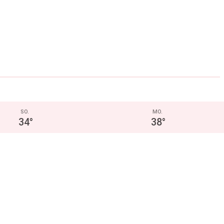
SO.
MO.
34
°
38
°