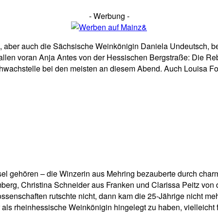
- Werbung -
n, aber auch die Sächsische Weinkönigin Daniela Undeutsch, bei
llen voran Anja Antes von der Hessischen Bergstraße: Die Rebzü
wachstelle bei den meisten an diesem Abend. Auch Louisa Foll
Mosel gehören – die Winzerin aus Mehring bezauberte durch ch
erg, Christina Schneider aus Franken und Clarissa Peitz von
schaften rutschte nicht, dann kam die 25-Jährige nicht mehr ri
als rheinhessische Weinkönigin hingelegt zu haben, vielleicht f