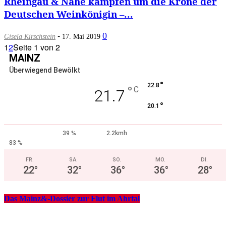
Rheingau & Nahe kämpfen um die Krone der
Deutschen Weinkönigin –...
-
0
Gisela Kirschstein
17. Mai 2019
1
2
Seite 1 von 2
MAINZ
Überwiegend Bewölkt
°
22.8
°
C
21.7
°
20.1
39 %
2.2kmh
83 %
FR.
SA.
SO.
MO.
DI.
22
°
32
°
36
°
36
°
28
°
Das Mainz&-Dossier zur Flut im Ahrtal