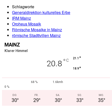
Schlagworte
Generaldirektion kulturelles Erbe
IRM Mainz
Orpheus Mosaik
Römische Mosaike in Mainz
römische Stadttvillen Mainz
MAINZ
Klarer Himmel
°
21.1
°
C
20.8
°
18.9
68 %
1.6kmh
0 %
DO.
FR.
SA.
SO.
MO.
30
°
29
°
30
°
33
°
35
°