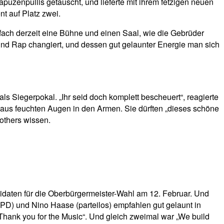
puzenpullis getauscht, und lieferte mit ihrem fetzigen neuen
t auf Platz zwei.
fach derzeit eine Bühne und einen Saal, wie die Gebrüder
nd Rap changiert, und dessen gut gelaunter Energie man sich
ls Siegerpokal. „Ihr seid doch komplett bescheuert“, reagierte
haus feuchten Augen in den Armen. Sie dürften „dieses schöne
others wissen.
idaten für die Oberbürgermeister-Wahl am 12. Februar. Und
PD) und Nino Haase (parteilos) empfahlen gut gelaunt in
„Thank you for the Music“. Und gleich zweimal war „We build