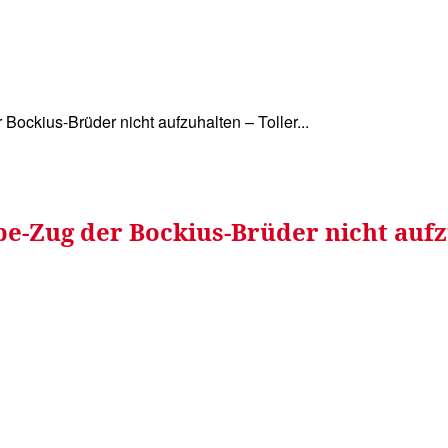
WISSEN&
VERKEHR&
FLUT AHRTAL&
NA
ckius-Brüder nicht aufzuhalten – Toller...
be-Zug der Bockius-Brüder nicht aufz