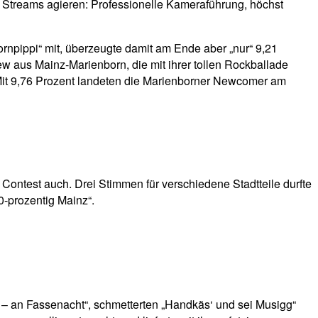
 Streams agieren: Professionelle Kameraführung, höchst
npippi“ mit, überzeugte damit am Ende aber „nur“ 9,21
w aus Mainz-Marienborn, die mit ihrer tollen Rockballade
. Mit 9,76 Prozent landeten die Marienborner Newcomer am
ntest auch. Drei Stimmen für verschiedene Stadtteile durfte
-prozentig Mainz“.
 – an Fassenacht“, schmetterten „Handkäs‘ und sei Musigg“