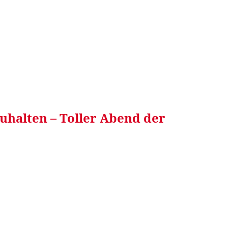
RRETEI&
WEIN&
SPONSORED&
WERBEN AUF
uhalten – Toller Abend der