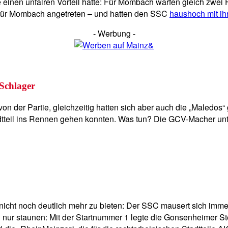
ie einen unfairen Vorteil hatte: Für Mombach warfen gleich zwe
 für Mombach angetreten – und hatten den SSC
haushoch mit ih
- Werbung -
-Schlager
 von der Partie, gleichzeitig hatten sich aber auch die „Maledo
adtteil ins Rennen gehen konnten. Was tun? Die GCV-Macher un
e nicht noch deutlich mehr zu bieten: Der SSC mausert sich imme
nur staunen: Mit der Startnummer 1 legte die Gonsenheimer Steh