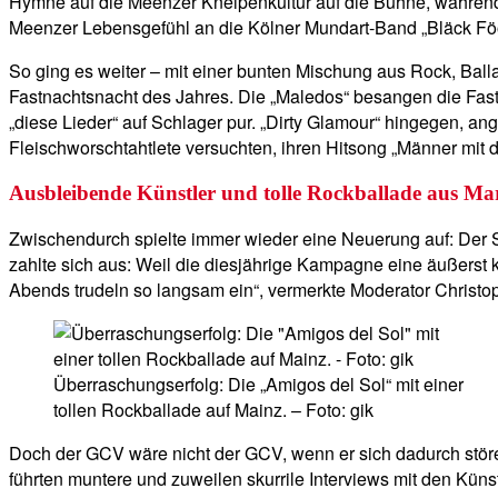
Hymne auf die Meenzer Kneipenkultur auf die Bühne, während d
Meenzer Lebensgefühl an die Kölner Mundart-Band „Bläck Föö
So ging es weiter – mit einer bunten Mischung aus Rock, Bal
Fastnachtsnacht des Jahres. Die „Maledos“ besangen die Fastn
„diese Lieder“ auf Schlager pur. „Dirty Glamour“ hingegen, a
Fleischworschtahtlete versuchten, ihren Hitsong „Männer mit
Ausbleibende Künstler und tolle Rockballade aus Ma
Zwischendurch spielte immer wieder eine Neuerung auf: Der 
zahlte sich aus: Weil die diesjährige Kampagne eine äußerst 
Abends trudeln so langsam ein“, vermerkte Moderator Christoph
Überraschungserfolg: Die „Amigos del Sol“ mit einer
tollen Rockballade auf Mainz. – Foto: gik
Doch der GCV wäre nicht der GCV, wenn er sich dadurch stö
führten muntere und zuweilen skurrile Interviews mit den Küns