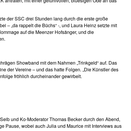
K antraten, mit einer gefühlvollen, bluesigen Ode an das
zte der SSC drei Stunden lang durch die erste große
 – „da rappelt die Büchs“ -, und Laura Heinz setzte mit
ck-Hommage auf die Meenzer Hofsänger, und die
en.
 schrägen Showband mit dem Nahmen „Trinkgeld“ auf. Das
ine der Vereine – und das hatte Folgen. „Die Künstler des
nfolge fröhlich durcheinander gewirbelt.
en Seib und Ko-Moderator Thomas Becker durch den Abend,
lige Pause, wobei auch Julia und Maurice mit Interviews aus