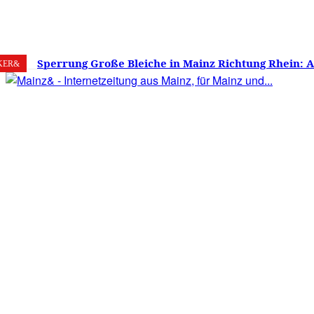
8. August 2026
Mainz
C
22.9
Sperrung Große Bleiche in Mainz Richtung Rhein: 
KER&
verwirrt, Mainzer stinksauer – Haben die Mainzer 
gestimmt?