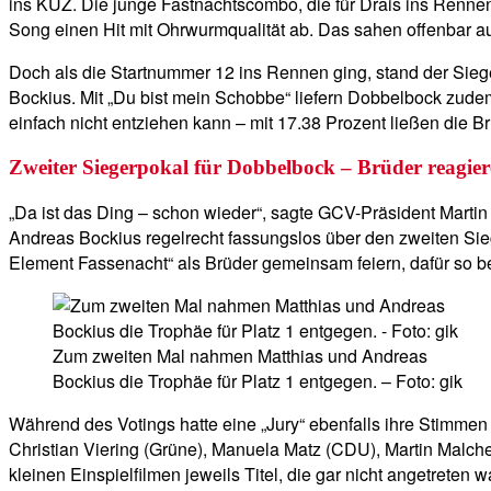
ins KUZ. Die junge Fastnachtscombo, die für Drais ins Rennen 
Song einen Hit mit Ohrwurmqualität ab. Das sahen offenbar a
Doch als die Startnummer 12 ins Rennen ging, stand der Siege
Bockius. Mit „Du bist mein Schobbe“ liefern Dobbelbock zude
einfach nicht entziehen kann – mit 17.38 Prozent ließen die 
Zweiter Siegerpokal für Dobbelbock – Brüder reagiere
„Da ist das Ding – schon wieder“, sagte GCV-Präsident Martin 
Andreas Bockius regelrecht fassungslos über den zweiten Sie
Element Fassenacht“ als Brüder gemeinsam feiern, dafür so be
Zum zweiten Mal nahmen Matthias und Andreas
Bockius die Trophäe für Platz 1 entgegen. – Foto: gik
Während des Votings hatte eine „Jury“ ebenfalls ihre Stimme
Christian Viering (Grüne), Manuela Matz (CDU), Martin Malch
kleinen Einspielfilmen jeweils Titel, die gar nicht angetrete