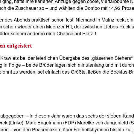
ging, hatte ihre karierten Anzüge gegen coole, vierfarbbunte Ka
uch die Zuschauer so – und wählten die Combo mit 14,92 Prozen
r des Abends praktisch schon fest: Niemand in Mainz rockt ein
m schon wieder einen Meenzer Hit, der zwischen Liebes-Rock u
Brüder keinem anderen eine Chance auf Platz 1.
n entgeistert
Krawietz bei der feierlichen Übergabe des „gläsernen Stehers“ a
g in Folge – beide Brüder lagen sich minutenlang und mit durc
lohnt zu werden, sei einfach das Größte, ließen die Bockius-Br
n abgegeben – in diesem Jahr waren das sechs der sieben Kand
erek (Linke), Marc Engelmann (FDP) Mareike von Jungenfeld (S
n waren – von den Peacemakern über Freiheitshymnen bis hin zu 