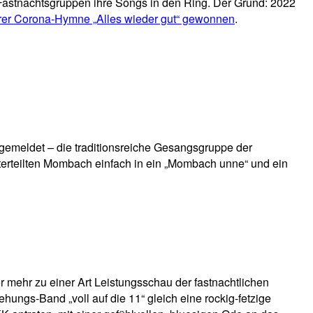
i Fastnachtsgruppen ihre Songs in den Ring. Der Grund: 2022
rer Corona-Hymne „Alles wieder gut“ gewonnen
.
s“ gemeldet – die traditionsreiche Gesangsgruppe der
terteilten Mombach einfach in ein „Mombach unne“ und ein
r mehr zu einer Art Leistungsschau der fastnachtlichen
ungs-Band „voll auf die 11“ gleich eine rockig-fetzige