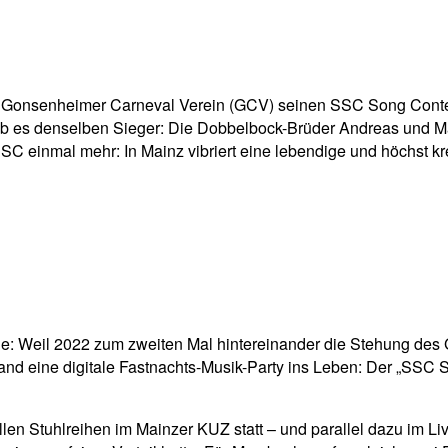
pp
Email
Drucken
der Gonsenheimer Carneval Verein (GCV) seinen SSC Song Conte
 es denselben Sieger: Die Dobbelbock-Brüder Andreas und Mat
SC einmal mehr: In Mainz vibriert eine lebendige und höchst k
urde: Weil 2022 zum zweiten Mal hintereinander die Stehung d
nd eine digitale Fastnachts-Musik-Party ins Leben: Der „SSC S
en Stuhlreihen im Mainzer KUZ statt – und parallel dazu im Liv