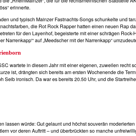
ie „RheinMainzer“, die für die rechtsrheinischen Stadtteile AK
ss“ erinnerte.
laden und typisch Mainzer Fastnachts-Songs schunkelte und tan
achtsfarben, die Rot Rock Rapper hatten einen neuen Rap dabei
ngetreten für den Layenhof, begeisterte mit einer schrägen Ro
 der Narrenkapp'“ auf „Meedscher mit der Narrenkapp“ umzudeut
rienborn
SSC wartete in diesem Jahr mit einer eigenen, zuweilen recht
kurze ist, drängten sich bereits am ersten Wochenende die Term
 Seib ironisch. Da war es bereits 20.50 Uhr, und die Startreihe
ren lassen würde: Gut gelaunt und höchst souverän moderiert
tlern vor deren Auftritt – und überbrückten so manche unfreiwil